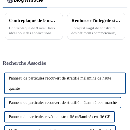
Blog Associé
Contreplaqué de 9 mm, choix parfait pour des applications polyvalentes
Renforcer l'intégrité structurelle : Panneau OSB pour bâtiments commerciaux
Contreplaqué de 9 mm Choix
Lorsqu'il s'agit de construire
idéal pour des applications
des bâtiments commerciaux,
polyvalentes Le contreplaqué
l'intégrité structurelle garantie
de 9 mm est un matériau fiable
est d'une importance
pour les projets de construction
primordiale...
et de bricolage. Découvrez sa
polyvalence et sa résistance
Recherche Associée
pour chaque application.
Contreplaqué de 9 mm...
Panneau de particules recouvert de stratifié mélaminé de haute
qualité
Panneau de particules recouvert de stratifié mélaminé bon marché
Panneau de particules revêtu de stratifié mélaminé certifié CE