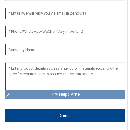
AI Helps Write
Send