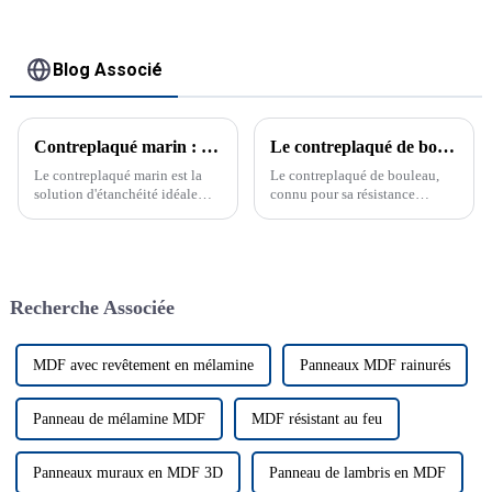
Blog Associé
Contreplaqué marin : la solution d'étanchéité ultime
Le contreplaqué de bouleau révolutionne le travail du bois et la construction
Le contreplaqué marin est la
Le contreplaqué de bouleau,
solution d'étanchéité idéale
connu pour sa résistance
pour les bateaux et les projets
exceptionnelle et son beau
extérieurs, offrant durabilité et
grain, devient rapidement un
résistance. Le contreplaqué
favori...
marin est essentiel pour les
projets nécessitant des
Recherche Associée
matériaux imperméables et
durables.
MDF avec revêtement en mélamine
Panneaux MDF rainurés
Panneau de mélamine MDF
MDF résistant au feu
Panneaux muraux en MDF 3D
Panneau de lambris en MDF