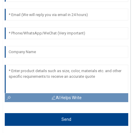
AI Helps Write
Send