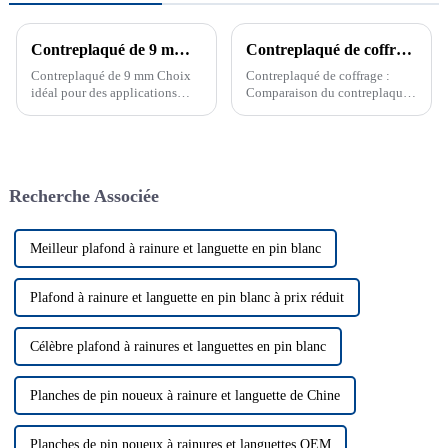
Contreplaqué de 9 mm, choix parfait pour des applications polyvalentes
Contreplaqué de coffrage : comparaison entre le contreplaqué de coffrage en béton et le contreplaqué de coffrage pour la construction
Contreplaqué de 9 mm Choix
Contreplaqué de coffrage :
idéal pour des applications
Comparaison du contreplaqué
polyvalentes Le contreplaqué
de coffrage en béton et du
de 9 mm est un matériau fiable
contreplaqué de coffrage pour
pour les projets de construction
la constructionApprenez tout
et de bricolage. Découvrez sa
sur le contreplaqué de coffrage
polyvalence et sa résistance
et ses différents types comme le
Recherche Associée
pour chaque application.
contreplaqué de coffrage en
Contreplaqué de 9 mm...
béton et le contreplaqué de
coffrage...
Meilleur plafond à rainure et languette en pin blanc
Plafond à rainure et languette en pin blanc à prix réduit
Célèbre plafond à rainures et languettes en pin blanc
Planches de pin noueux à rainure et languette de Chine
Planches de pin noueux à rainures et languettes OEM