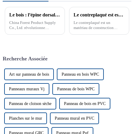
Le bois : l’épine dorsale de la construction durable
Le contreplaqué est essentiel pour la construction
China Forest Product Supply
Le contreplaqué est un
Co., Ltd. révolutionne
matériau de construction
l'industrie du bois et des
polyvalent et solide.
produits forestiers en Chine. En
Découvrez les différents types,
tant que grossiste leader de
tailles et utilisations des
produits forestiers et de
panneaux de contreplaqué. Le
matériaux de construction en
contreplaqué est un matériau
Recherche Associée
bois, l'entreprise est...
de construction polyvalent.
Art sur panneau de bois
Panneau en bois WPC
Panneaux muraux Vj
Panneau de bois WPC
Panneau de cloison sèche
Panneau de bois en PVC
Planches sur le mur
Panneau mural en PVC
Panneau mural GRC
Panneau mural Puf