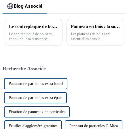
Blog Associé
Le contreplaqué de bouleau révolutionne le travail du bois et la construction
Panneau en bois : la solution polyvalente pour la construction moderne
Le contreplaqué de bouleau,
Les planches de bois sont
connu pour sa résistance
essentielles dans la
exceptionnelle et son beau
construction en raison de leur
grain, devient rapidement un
résistance et de leur
favori...
polyvalence. Découvrez
pourquoi elles constituent un
choix de premier ordre pour les
Recherche Associée
constructeurs. Les planches de
bois jouent un rôle crucial dans
la construction. Elles offrent
résistance et polyvalence.
Panneau de particules extra lourd
Panneau de particules extra épais
Fixation de panneaux de particules
Feuilles d'aggloméré gratuites
Panneau de particules G Mica