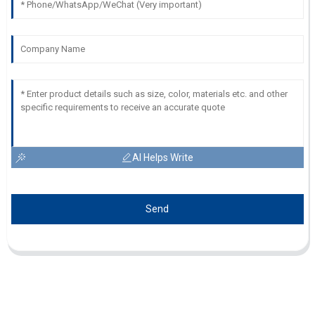
AI Helps Write
Send