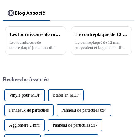
Blog Associé
Les fournisseurs de contreplaqué transforment le marché
Le contreplaqué de 12 mm révolutionne les solutions de construction
Les fournisseurs de
Le contreplaqué de 12 mm,
contreplaqué jouent un rôle
polyvalent et largement utilisé,
crucial dans le secteur de la
est un élément essentiel de la
construction, en proposant des
construction et de la
matériaux durables et de haute
rénovation résidentielle.
qualité. Ces fournisseurs
Également connu sous le nom
proposent une gamme de
de...
Recherche Associée
produits garantissant durabilité
et performance.
Vinyle pour MDF
Établi en MDF
Panneaux de particules
Panneau de particules 8x4
Aggloméré 2 mm
Panneau de particules 5x7