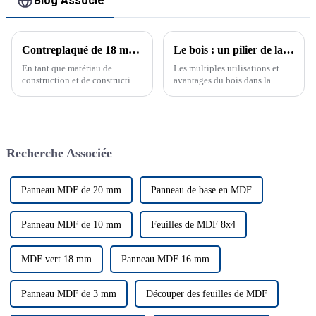
Blog Associé
Contreplaqué de 18 mm : un choix polyvalent et durable
Le bois : un pilier de la construction moderne
En tant que matériau de
Les multiples utilisations et
construction et de construction,
avantages du bois dans la
le contreplaqué est un
construction, la décoration
composant essentiel largement
intérieure et bien plus encore.
utilisé dans diverses
Découvrez sa durabilité et ses
applications. Parmi les
perspectives d'avenir.
différents types de
Recherche Associée
contreplaqué disponibles sur le
marché, un contreplaqué de 18
mm...
Panneau MDF de 20 mm
Panneau de base en MDF
Panneau MDF de 10 mm
Feuilles de MDF 8x4
MDF vert 18 mm
Panneau MDF 16 mm
Panneau MDF de 3 mm
Découper des feuilles de MDF