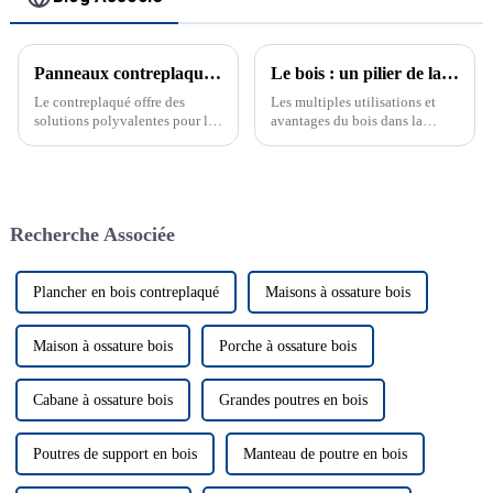
Panneaux contreplaqués : des solutions polyvalentes pour les murs
Le bois : un pilier de la construction moderne
Le contreplaqué offre des
Les multiples utilisations et
solutions polyvalentes pour les
avantages du bois dans la
murs, garantissant durabilité et
construction, la décoration
attrait esthétique. Découvrez
intérieure et bien plus encore.
les avantages de l'utilisation du
Découvrez sa durabilité et ses
contreplaqué dans la
perspectives d'avenir.
construction. Le contreplaqué
Recherche Associée
est un matériau polyvalent et
durable utilisé dans la
construction.
Plancher en bois contreplaqué
Maisons à ossature bois
Maison à ossature bois
Porche à ossature bois
Cabane à ossature bois
Grandes poutres en bois
Poutres de support en bois
Manteau de poutre en bois