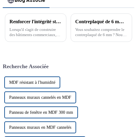
Blog Associé
Renforcer l'intégrité structurelle : Panneau OSB pour bâtiments commerciaux
Contreplaqué de 6 mm : la comparaison ultime du contreplaqué de 1/4 po, du contreplaqué de 1 4 po et du contreplaqué de 1/4 po
Lorsqu'il s'agit de construire
Vous souhaitez comprendre le
des bâtiments commerciaux,
contreplaqué de 6 mm ? Nous
l'intégrité structurelle garantie
décomposons le contreplaqué
est d'une importance
de 1/4 po, le contreplaqué de 1
primordiale...
4 po et le contreplaqué de 1/4
po dans cette comparaison
approfondie, couvrant les
Recherche Associée
principales caractéristiques et
les prix. Le contreplaqué de 6
mm, également connu sous le
nom de contreplaqué de 1/4 po
MDF résistant à l'humidité
ou contreplaqué de 1/4 po, est
un contreplaqué de 1/4 po qui
est un contreplaqué de 1/4 po.
Panneaux muraux cannelés en MDF
Panneau de fenêtre en MDF 300 mm
Panneaux muraux en MDF cannelés