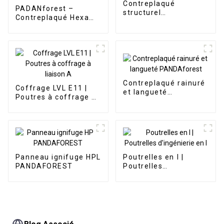
Contreplaqué
PADANforest –
structurel
Contreplaqué Hexa
PANDAFOREST F17
antidérapant
Contreplaqué rainuré
Coffrage LVL E11 |
et langueté
Poutres à coffrage à
PANDAforest
liaison A
Panneau ignifuge HPL
Poutrelles en I |
PANDAFOREST
Poutrelles
d'ingénierie en I