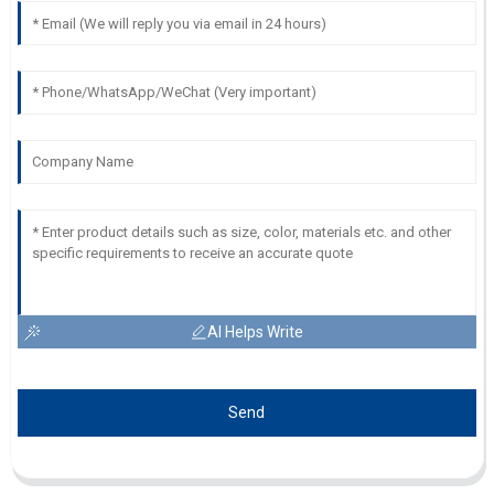
AI Helps Write
Send