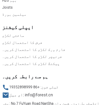
H20 بیم
Joists
میلمین بورڈ
ایپلی کیشنز
ساختی لکڑی
فرش کا استعمال لکڑی
فارم ورک لکڑی کا استعمال کریں۔
فرنیچر لکڑی کا استعمال کریں۔
پیکنگ لکڑی کا استعمال کریں۔
ہم سے رابطہ کریں۔
ٹیلی فون: +86 19352898999
ای میل: info@forest.cn
پتہ: No.7 FuYuan Road.NanSha انڈسٹریل زون۔ شین وان