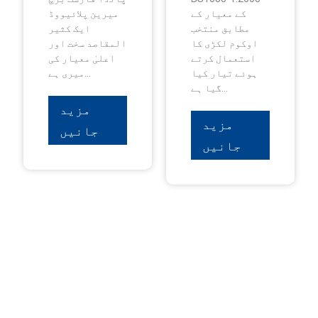
کے معیار کے
میرین پلائیووڈ
مطابق منتخب
ایک کثیر
اوکوم لکڑی کا
المقاصد سخت اور
استعمال کرتے
اعلیٰ معیار کی
ہوئے تیار کیا
میری ہے...
گیا ہے...
مزید
مزید
جانیں
جانیں