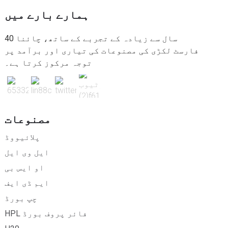
ہمارے بارے میں
40 سال سے زیادہ کے تجربے کے ساتھ، چائنا
فارسٹ لکڑی کی مصنوعات کی تیاری اور برآمد پر
توجہ مرکوز کرتا ہے۔
مصنوعات
پلائیووڈ
ایل وی ایل
او ایس بی
ایم ڈی ایف
چپ بورڈ
HPL فائر پروف بورڈ