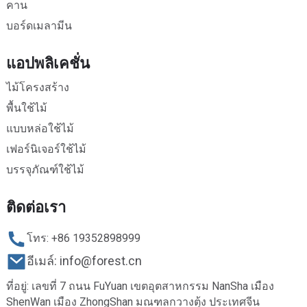
คาน
บอร์ดเมลามีน
แอปพลิเคชั่น
ไม้โครงสร้าง
พื้นใช้ไม้
แบบหล่อใช้ไม้
เฟอร์นิเจอร์ใช้ไม้
บรรจุภัณฑ์ใช้ไม้
ติดต่อเรา
โทร: +86 19352898999
อีเมล์: info@forest.cn
ที่อยู่: เลขที่ 7 ถนน FuYuan เขตอุตสาหกรรม NanSha เมือง
ShenWan เมือง ZhongShan มณฑลกวางตุ้ง ประเทศจีน