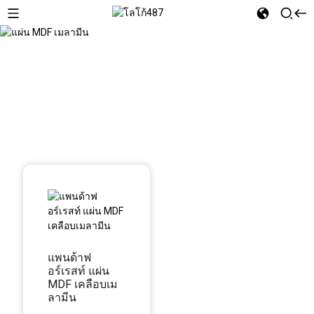
แผ่น MDF เมลามีน
แพนด้าฟ
อร์เรสท์ แผ่น
MDF เคลือบเม
ลามีน