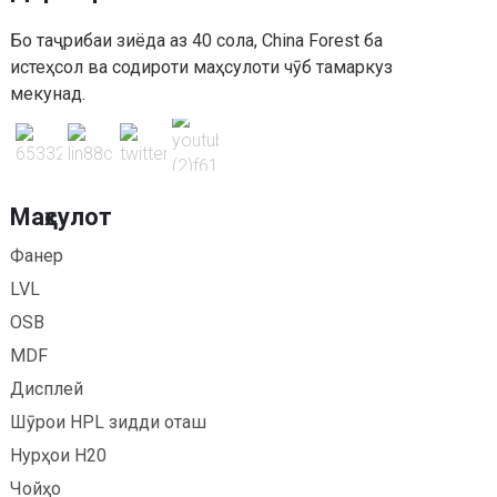
Бо таҷрибаи зиёда аз 40 сола, China Forest ба
истеҳсол ва содироти маҳсулоти чӯб тамаркуз
мекунад.
Маҳсулот
Фанер
LVL
OSB
MDF
Дисплей
Шӯрои HPL зидди оташ
Нурҳои H20
Чойҳо