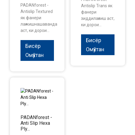
PADANforest -
Antislip Trans як
Antislip Textured
фанери
як фанери
зиддилағзиш аст,
лағжишнашаванда
ки дорои...
аст, ки дорои...
Бисёр
Бисёр
Омӯхтан
Омӯхтан
PADANforest -
Anti Slip Hexa
Ply...