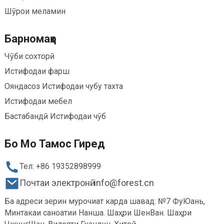
Шӯрои меламин
Барномаҳо
Чӯби сохторӣ
Истифодаи фарш
Ояндасоз Истифодаи чубу тахта
Истифодаи мебел
Бастабандӣ Истифодаи чӯб
Бо Мо Тамос Гиред
Тел: +86 19352898999
Почтаи электронӣ: info@forest.cn
Ба адреси зерин мурочиат карда шавад: №7 ФуЮань,
Минтакаи саноатии Нанша. Шаҳри ШенВан. Шаҳри