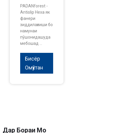
PADANforest -
Antislip Hexa як
фанери
зиддилағзиши бо
намунаи
пӯшонидашуда
мебошад ...
Бисёр
Омӯхтан
Дар Бораи Мо