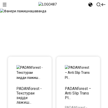
Фанери лағжишнашаванда
PADANforest -
PADANforest –
Текстураи
Anti Slip Trans
зидди
Pl...
лағжиш...
PADANforest -