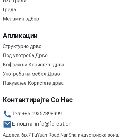
H20 греди
Греда
Меламин одбор
Апликации
Структурно дрво
Под употреба Дрво
Кофражни Користете дрва
Употреба на мебел Дрво
Пакување Користете дрва
Контактирајте Со Нас
Тел: +86 19352898999
Е-пошта: info@forest.cn
Адреса: бр.7 FuYuan Road.NanSha индустриска зона.