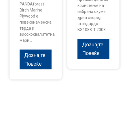
PANDAforest
користење на
Birch Marine
избрана окуме
Plywood е
дрва според
повеќенаменска
стандардот
тврда и
BS1088-1:2003...
висококвалитетна
мари...
Дознајте
Повеќе
Дознајте
Повеќе