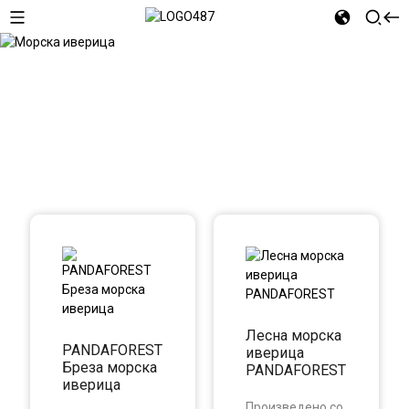
Морска иверица
Лесна морска
PANDAFOREST
иверица
Бреза морска
PANDAFOREST
иверица
Произведено со