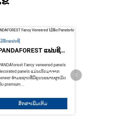
ໄຂ​
ໄມ້ອັດແຟນຊີ
Fancy MDF
PANDAFOREST ແຟນຊີ...
PANDAFOR
PANDAforest Fancy veneered panels
PANDAforest 
decorated panels ແມ່ນເຮັດມາຈາກ
ແຜງຕົກແຕ່ງແມ
veneer ທໍາມະຊາດທີ່ມີຄຸນນະພາບຜູກມັດ
ທໍາມະຊາດທີ່ມີຄ
ັບ premium ...
MDF ຊັ້ນນໍາ ...
ສຶກສາເພີ່ມເຕີມ
ສຶກ