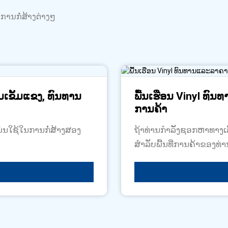
ການກໍ່ສ້າງຕ່າງໆ
ມເຂັ້ມແຂງ, ທົນທານ
ພື້ນເຮືອນ Vinyl ທົນທ
ການຄ້າ
ໍ​ແມ່ນ​ໃຊ້​ໃນ​ການ​ກໍ່ສ້າງ​ສອງ​
ຖ້າທ່ານກໍາລັງຊອກຫາທາງເ
ສໍາລັບພື້ນທີ່ການຄ້າຂອງທ່ານ,