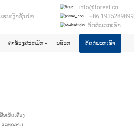
info@forest.cn
ູບເງົາຊັ້ນນໍາ
+86 1935289899
ຕິດຕໍ່ພວກເຮົາ
ຄໍາຮ້ອງສະຫມັກ
ບລັອກ
ຕິດຕໍ່ພວກເຮົາ
ື່ອເຮັດເຄື່ອງ
າມ, ແລະຄວາມ