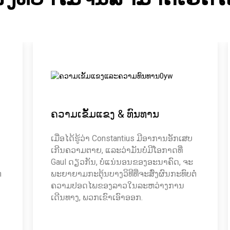
ຄວາມເຂັ້ມແຂງ & ທົນທານ
ເມື່ອໄດ້ຮູ້ວ່າ Constantius ມີອາການອັກເສບ
ເກີນຄວາມຕາຍ, ແລະວ່າມັນບໍ່ມີໂອກາດທີ່
Gaul ດຽວກັນ, ບໍ່ແນ່ນອນຂອງອະນາຄົດ, ຈະ
່
ພະຍາຍາມກະຕຸ້ນບາງວິທີທີ່ຈະສົ່ງຜົນກະທົບຕໍ່
ຄວາມປອດໄພຂອງລາວໃນລະຫວ່າງການ
ເດີນທາງ, ພວກເຂົາເອົາອອກ.