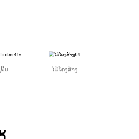
ພື້ນ
ໄມ້ໂຄງສ້າງ
ດ້