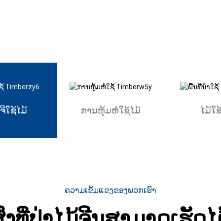
ເຈີໃຊ້ໄມ້
ການຫຸ້ມຫໍ່ໃຊ້ໄມ້
ໄມ້ໃຊ້
ຄວາມເຂັ້ມແຂງຂອງພວກເຮົາ
ິ່ງທີ່ປ່າໄມ້ຈີນສາມາດເຮັດໄ