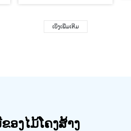
ເບິ່ງເພີ່ມເຕີມ
ຂອງໄມ້ໂຄງສ້າງ