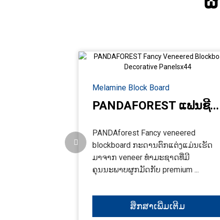
ຜະ
Melamine Block Board
PANDAFOREST ແຟນຊີ...
PANDAforest Fancy veneered
blockboard ກະດານຕົກແຕ່ງແມ່ນເຮັດ
ມາຈາກ veneer ທໍາມະຊາດທີ່ມີ
ຄຸນນະພາບຜູກມັດກັບ premium ...
ສຶກສາເພີ່ມເຕີມ