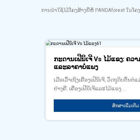
ການນຳໃຊ້ໄມ້ໂຄງສ້າງຍີ່ຫໍ້ PANDAforest ໃນໂຄງ
ກະດານເຟີນິເຈີ Vs ໄມ້ແຂງ: ຄວາ
ແລະລາຄາບໍ່ແພງ
​ເມື່ອ​ເວົ້າ​ເຖິງ​ເຄື່ອງ​ເຟີ​ນີ​ເຈີ, ວັດຖຸ​ດິບ​ຕົ້ນຕ
ຢ່າງ​ຄື: ​ເຄື່ອງ​ເຟີ​ນີ​ເຈີ​ແລະ​ໄມ້​ແຂງ....
ສຶກສາເພີ່ມເຕີມ