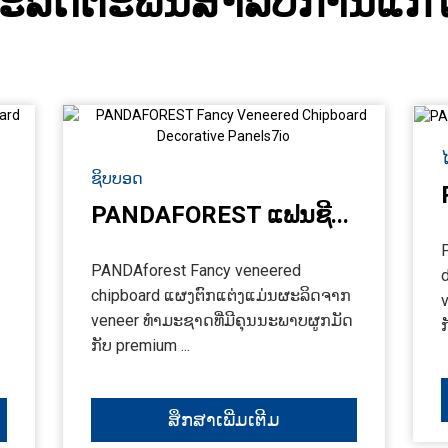
​ລິດ​ຕະ​ພັນ​ສໍາ​ລັບ​ການ​ແກ້​
ຊິບບອດ
PANDAFOREST ແຟນຊີ...
PANDAforest Fancy veneered
chipboard ແຜງຕົກແຕ່ງແມ່ນຜະລິດຈາກ
veneer ທໍາມະຊາດທີ່ມີຄຸນນະພາບຜູກມັດ
ກ
ກັບ premium ...
ສຶກສາເພີ່ມເຕີມ