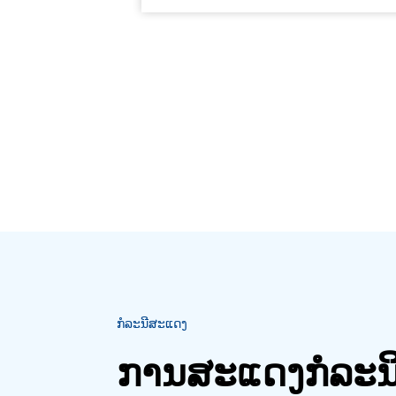
ກໍລະນີສະແດງ
ການສະແດງກໍລະນີ