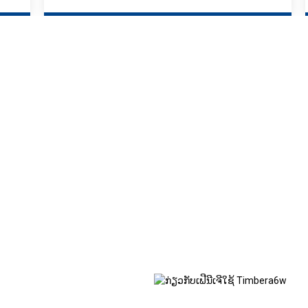
ີນີເຈີ
ກໂດຍສະເພາະເພື່ອ
ວາມເຂັ້ມແຂງ, ຄວາມ
ວຽກ.
ຫ້ມີອາຍຸຍືນ