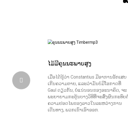
ໄມ້ມີຄຸນນະພາບສູງ
ເມື່ອໄດ້ຮູ້ວ່າ Constantius ມີອາການອັກເສບ
ເກີນຄວາມຕາຍ, ແລະວ່າມັນບໍ່ມີໂອກາດທີ່
Gaul ດຽວກັນ, ບໍ່ແນ່ນອນຂອງອະນາຄົດ, ຈະ
ພະຍາຍາມກະຕຸ້ນບາງວິທີທີ່ຈະສົ່ງຜົນກະທົບຕໍ
ຄວາມປອດໄພຂອງລາວໃນລະຫວ່າງການ
ເດີນທາງ, ພວກເຂົາເອົາອອກ.