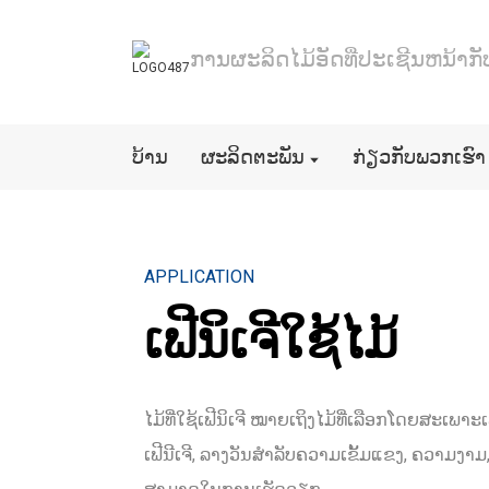
ການຜະລິດໄມ້ອັດທີ່ປະເຊີນຫນ້າກັບຮ
ບ້ານ
ຜະລິດຕະພັນ
ກ່ຽວກັບພວກເຮົາ
APPLICATION
ເຟີນິເຈີໃຊ້ໄມ້
ໄມ້ທີ່ໃຊ້ເຟີນິເຈີ ໝາຍເຖິງໄມ້ທີ່ເລືອກໂດຍສະເພາະເພ
ເຟີນີເຈີ, ລາງວັນສໍາລັບຄວາມເຂັ້ມແຂງ, ຄວາມງ