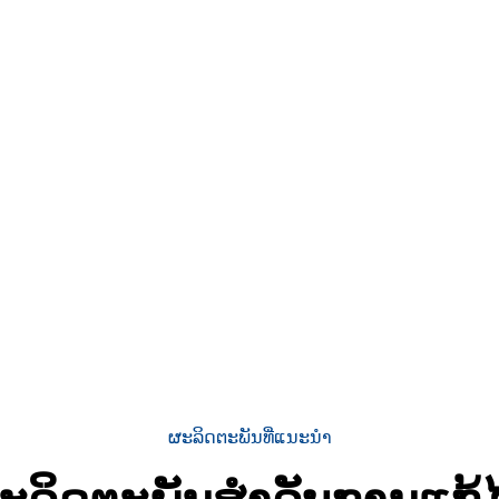
ີ.
ການດຶງດູດ
ຫຼາກຫຼາຍ.
ການເຮັດວຽກກັບ
ຜະລິດຕະພັນທີ່ແນະນຳ