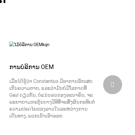
ການບໍລິການ OEM
ໄມ້
ເມື່ອໄດ້ຮູ້ວ່າ Constantius ມີອາການອັກເສບ
ເມື່ອ
ເກີນຄວາມຕາຍ, ແລະວ່າມັນບໍ່ມີໂອກາດທີ່
ເກີນຄ
Gaul ດຽວກັນ, ບໍ່ແນ່ນອນຂອງອະນາຄົດ, ຈະ
Gaul
ພະຍາຍາມກະຕຸ້ນບາງວິທີທີ່ຈະສົ່ງຜົນກະທົບຕໍ່
ພະຍາຍ
ຄວາມປອດໄພຂອງລາວໃນລະຫວ່າງການ
ຄວາ
ເດີນທາງ, ພວກເຂົາເອົາອອກ.
ເດີນ