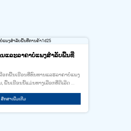
ານແລະລາຄາບໍ່ແພງສໍາລັບພື້ນທີ່
ລືອກພື້ນເຮືອນທີ່ທົນທານແລະລາຄາບໍ່ແພງ
 ພື້ນເຮືອນນີ້ແມ່ນທາງເລືອກທີ່ດີເລີດ ...
ສຶກສາເພີ່ມເຕີມ