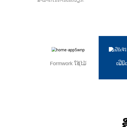
ສາມາດໃນການເຮັດວຽກ.
Formwork ໃຊ້ໄມ້
ເຟີນິ
ສ