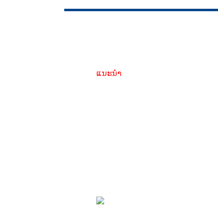
ແນະນຳ
ກ່ຽວກັບເຄື່ອງເຟ
ໃຊ້ໄມ້
ໄມ້ທີ່ໃຊ້ເຟີນິເຈີ ໝາຍເຖິງໄມ້ທີ່ເລືອ
ເຮັດເຄື່ອງເຟີນີເຈີ, ລາງວັນສໍາລັບຄ
ງາມ, ແລະຄວາມສາມາດໃນການເຮັດ
ສະເຫນີໃ