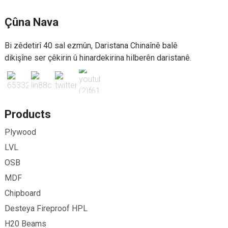
Çûna Nava
Bi zêdetirî 40 sal ezmûn, Daristana Chinaînê balê
dikişîne ser çêkirin û hinardekirina hilberên daristanê.
Products
Plywood
LVL
OSB
MDF
Chipboard
Desteya Fireproof HPL
H20 Beams