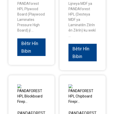
PANDAforest
Lijneya MDF ya
HPL Plywood
PANDAforest
Board (Playwood
HPL (Desteya
Laminates
MDF ya
Pressure High
Laminatên Zêrîn
Board) jî ...
ên Zêrîn) ku wekî
...
Bêtir Hîn
Bêtir Hîn
Bibin
Bibin
PANDAFOREST
PANDAFOREST