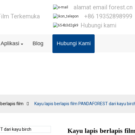
alamat email forest.cn
Film Terkemuka
+86 19352898999
Hubungi kami
Aplikasi
Blog
Hubungi Kami
Kayu lapis berlapis film
 berlapis film
Kayu lapis berlapis film PANDAFOREST dari kayu birc
Kayu lapis berlapis 
Loading..
Loading..