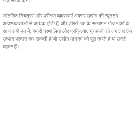
यहां संपर्क करें।
आंतरिक नियंत्रण और परीक्षण व्यवस्थाएं अक्सर उद्योग की न्यूनतम
आवश्यकताओं से अधिक होती हैं, और तीसरे पक्ष के सत्यापन योजनाओं के
साथ संयोजन में, हमारी प्रणालियां और प्रक्रियाएं ग्राहकों को लगातार ऐसे
उत्पाद प्रदान कर सकती हैं जो उद्योग मानकों को पूरा करते हैं या उनसे
बेहतर हैं।
हमारे साथ जुड़े!
यदि आप हमारे किसी भी उत्पाद में रुचि रखते हैं या एक
अनुकूलित आदेश पर चर्चा करना चाहते हैं, तो कृपया हमसे संपर्क
करने में संकोच न करें।