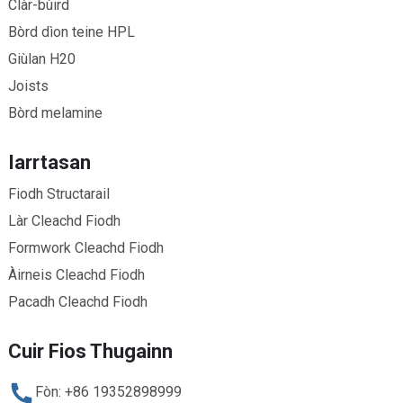
Clàr-bùird
Bòrd dìon teine ​​HPL
Giùlan H20
Joists
Bòrd melamine
Iarrtasan
Fiodh Structarail
Làr Cleachd Fiodh
Formwork Cleachd Fiodh
Àirneis Cleachd Fiodh
Pacadh Cleachd Fiodh
Cuir Fios Thugainn
Fòn: +86 19352898999