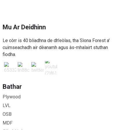
Mu Ar Deidhinn
Le còrr is 40 bliadhna de dh'eòlas, tha Sìona Forest a'
cuimseachadh air dèanamh agus às-mhalairt stuthan
fiodha.
Bathar
Plywood
LVL
OSB
MDF