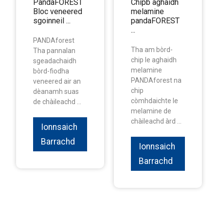
PandaFOREST
Chipb aghaidh
Bloc veneered
melamine
sgoinneil ...
pandaFOREST
...
PANDAforest
Tha am bòrd-
Tha pannalan
chip le aghaidh
sgeadachaidh
melamine
bòrd-fiodha
PANDAforest na
veneered air an
chip
dèanamh suas
còmhdaichte le
de chàileachd ...
melamine de
chàileachd àrd ...
Ionnsaich
Barrachd
Ionnsaich
Barrachd