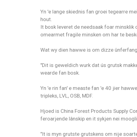
Yn 'e lange skiednis fan groei tegearre m
hout.
It bosk leveret de needsaak foar minsklik o
omearmet fragile minsken om har te besker
Wat wy dien hawwe is om dizze ûnferfangbe
"Dit is geweldich wurk dat ús grutsk makk
wearde fan bosk.
Yn 'e rin fan' e measte fan 'e 40 jier hawwe
tripleks, LVL, OSB, MDF.
Hjoed is China Forest Products Supply Comp
feroarjende lânskip en it sykjen nei moo
"It is myn grutste grutskens om nije soar