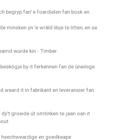
h begryp fan' e foardielen fan bosk en
 minsken yn 'e wrâld libje te litten, en se
neamd wurde kin - Timber.
 beskôgje by it ferkennen fan de ûneinige
id waard it in fabrikant en leveransier fan
dy't groeide út omtinken te jaan oan it
out.
fan heechweardige en goedkeape