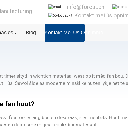
info@forest.cn
anufacturing
Kontakt mei ús opn
aasjes
Blog
Kontakt Mei Ús Opnimme
t timer altyd in wichtich materiaal west op it mêd fan bou. D'
jut Hûs. Sawol âlde as moderne minsklike huzen lykje net te 
e fan hout?
e west foar oerenlang bou en dekoraasje en meubels. Hout mak
natuer en duorsume miljeufreonlik boumateriaal.