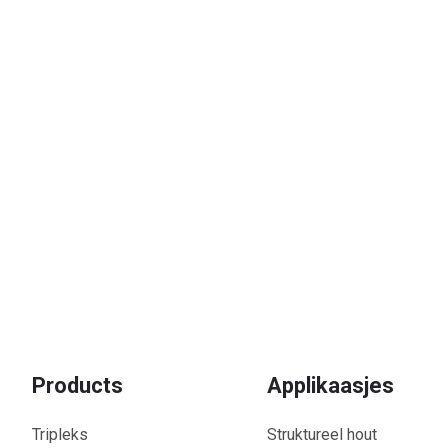
Op!
n ús produkten of wolle beprate in oanpaste folchoar
Products
Applikaasjes
Tripleks
Struktureel hout