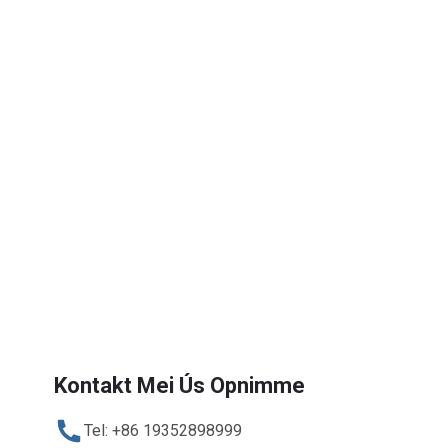
der, Nim dan gerêst kontakt mei ús op.
Kontakt Mei Ús Opnimme
Tel: +86 19352898999