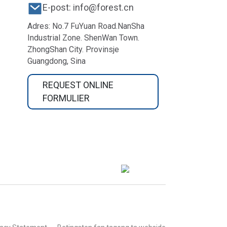
E-post: info@forest.cn
Adres: No.7 FuYuan Road.NanSha
Industrial Zone. ShenWan Town.
ZhongShan City. Provinsje
Guangdong, Sina
REQUEST ONLINE
FORMULIER