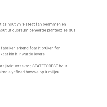
ert as hout yn 'e steat fan beammen en
n hout út duorsum behearde plantaazjes dus
fabriken erkend foar it brûken fan
aat kin hjir wurde levere.
e arsjitektuersektor, STATEFOREST-hout
imale ynfloed hawwe op it miljeu.