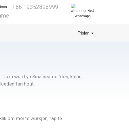
+86 19352898999
imme
Whatsapp
Frisian
r is in wurd yn Sina neamd "iten, klean,
skieden fan hout.
lik om mei te wurkjen, rap te