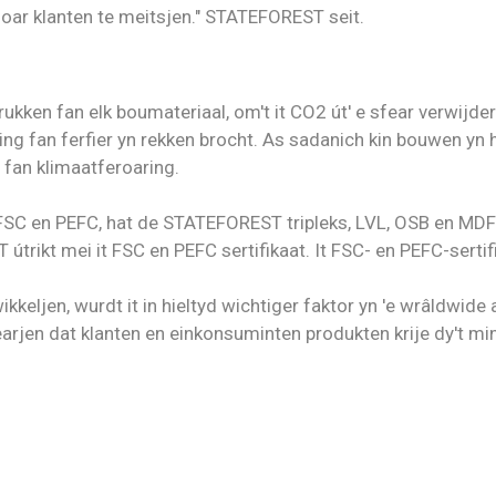
oar klanten te meitsjen." STATEFOREST seit.
rukken fan elk boumateriaal, om't it CO2 út' e sfear verwijd
ing fan ferfier yn rekken brocht. As sadanich kin bouwen y
n fan klimaatferoaring.
 FSC en PEFC, hat de STATEFOREST tripleks, LVL, OSB en MDF 
rikt mei it FSC en PEFC sertifikaat. It FSC- en PEFC-sertifik
kkeljen, wurdt it in hieltyd wichtiger faktor yn 'e wrâldwid
rjen dat klanten en einkonsuminten produkten krije dy't min