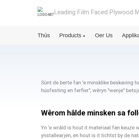
Leading Film Faced Plywood M
Thús
Products
Oer Us
Applik
Sûnt de berte fan 'e minsklike beskaving ha
húsfesting en ferfier", wêryn "wenje" bets
Wêrom hâlde minsken sa foll
Yn 'e wrâld is hout it materiaal fan keuz
ynstallearjen, en hout is it tichtst by de 