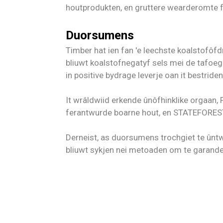
houtprodukten, en gruttere wearderomte f
Duorsumens
Timber hat ien fan 'e leechste koalstofôfd
bliuwt koalstofnegatyf sels mei de tafoeg
in positive bydrage leverje oan it bestride
It wrâldwiid erkende ûnôfhinklike orgaan,
ferantwurde boarne hout, en STATEFOREST út
Derneist, as duorsumens trochgiet te ûntwi
bliuwt sykjen nei metoaden om te garandea