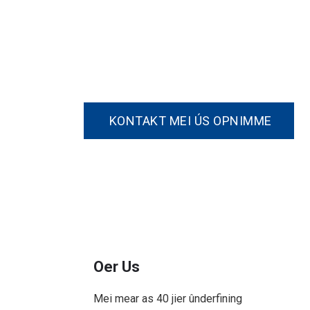
Nim Kontakt Mei Ús 
As jo ​​ynteressearre binne yn ien fa
KONTAKT MEI ÚS OPNIMME
Oer Us
Mei mear as 40 jier ûnderfining