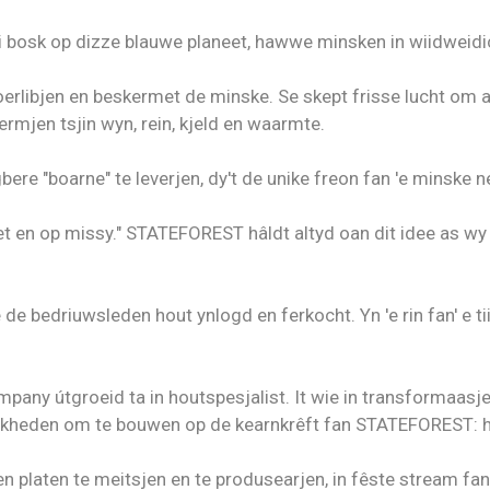
ei bosk op dizze blauwe planeet, hawwe minsken in wiidweidic
erlibjen en beskermet de minske. Se skept frisse lucht om alle
mjen tsjin wyn, rein, kjeld en waarmte.
re "boarne" te leverjen, dy't de unike freon fan 'e minske 
et en op missy." STATEFOREST hâldt altyd oan dit idee as wy
 de bedriuwsleden hout ynlogd en ferkocht. Yn 'e rin fan' e ti
any útgroeid ta in houtspesjalist. It wie in transformaasje 
glikheden om te bouwen op de kearnkrêft fan STATEFOREST: h
ten platen te meitsjen en te produsearjen, in fêste stream 