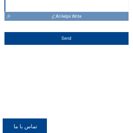
AI Helps Write
Send
با ما در تماس باشید
اگر به هر یک از محصولات ما علاقه مند هستید یا می
خواهید در مورد سفارش سفارشی صحبت کنید، لطفا
با ما تماس بگیرید.
تماس با ما