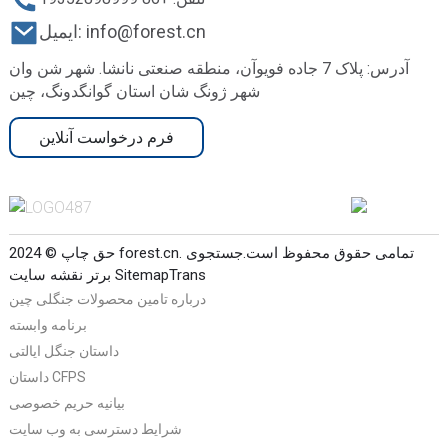
ایمیل: info@forest.cn
آدرس: پلاک 7 جاده فویوآن، منطقه صنعتی نانشا. شهر شن وان
شهر ژونگ شان استان گوانگدونگ، چین
فرم درخواست آنلاین
حق چاپ © 2024 forest.cn. تمامی حقوق محفوظ است.
جستجوی
SitemapTrans
برتر
نقشه سایت
درباره تامین محصولات جنگلی چین
برنامه وابسته
داستان جنگل ایالتی
داستان CFPS
بیانیه حریم خصوصی
شرایط دسترسی به وب سایت