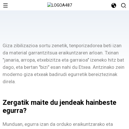
Giza zibilizazioa sortu zenetik, tenporizadorea beti izan
da material garrantzitsua eraikuntzaren arloan. Txinan
"janaria, arropa, etxebizitza eta garraioa" izeneko hitz bat
dago, eta bertan "bizi" esan nahi du Etxea. Antzinako zein
moderno giza etxeak badirudi egurretik bereiztezinak
direla.
Zergatik maite du jendeak hainbeste
egurra?
Munduan, egurra izan da orduko eraikuntzarako eta