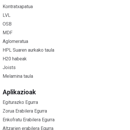
Kontratxapatua
LVL
OSB
MDF
Aglomeratua
HPL Suaren aurkako taula
H20 habeak
Joists
Melamina taula
Aplikazioak
Egiturazko Egurra
Zorua Erabilera Egurra
Enkofratu Erabilera Egurra
Altzarien erabilera Egurra