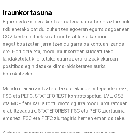
Iraunkortasuna
Egurra edozein eraikuntza-materialen karbono-aztarnarik
txikienetako bat du, zuhaitzen egoeran egurra dagoenean
CO2 kentzen duelako atmosferatik eta karbono
negatiboa izaten jarraitzen du garraioa kontuan izanda
ere. Hori dela eta, modu iraunkorrean kudeatutako
landaketetatik lortutako egurrez eraikitzeak ekarpen
positiboa egin dezake klima-aldaketaren aurka
borrokatzeko.
Mundu mailan aintzatetsitako erakunde independenteak,
FSC eta PEFC, STATEFOREST kontratxapatua, LVL, OSB
eta MDF fabrikari aitortu diote egurra modu arduratsuan
erabiltzeagatik, STATEFOREST FSC eta PEFC ziurtagiria
emanez. FSC eta PEFC ziurtagiria hemen eman daiteke.
Gainera, jasangarritasuna garatzen jarraitzen duen