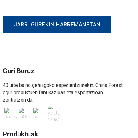
harremanetan.
JARRI GUREKIN HARREMANETAN
Guri Buruz
40 urte baino gehiagoko esperientziarekin, China Forest
egur produktuen fabrikazioan eta esportazioan
zentratzen da.
Produktuak