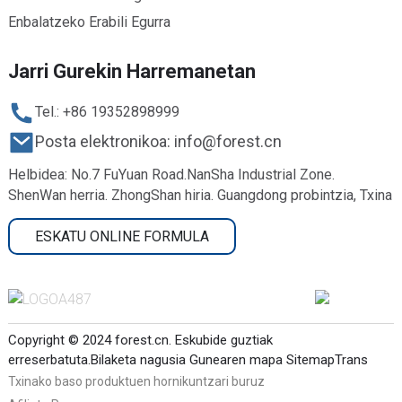
Enbalatzeko Erabili Egurra
Jarri Gurekin Harremanetan
Tel.: +86 19352898999
Posta elektronikoa: info@forest.cn
Helbidea: No.7 FuYuan Road.NanSha Industrial Zone.
ShenWan herria. ZhongShan hiria. Guangdong probintzia, Txina
ESKATU ONLINE FORMULA
Copyright © 2024 forest.cn. Eskubide guztiak
erreserbatuta.
Bilaketa nagusia
Gunearen mapa
SitemapTrans
Txinako baso produktuen hornikuntzari buruz