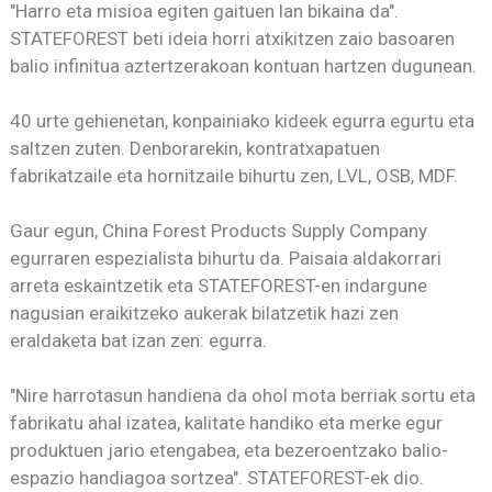
"Harro eta misioa egiten gaituen lan bikaina da".
STATEFOREST beti ideia horri atxikitzen zaio basoaren
balio infinitua aztertzerakoan kontuan hartzen dugunean.
40 urte gehienetan, konpainiako kideek egurra egurtu eta
saltzen zuten. Denborarekin, kontratxapatuen
fabrikatzaile eta hornitzaile bihurtu zen, LVL, OSB, MDF.
Gaur egun, China Forest Products Supply Company
egurraren espezialista bihurtu da. Paisaia aldakorrari
arreta eskaintzetik eta STATEFOREST-en indargune
nagusian eraikitzeko aukerak bilatzetik hazi zen
eraldaketa bat izan zen: egurra.
"Nire harrotasun handiena da ohol mota berriak sortu eta
fabrikatu ahal izatea, kalitate handiko eta merke egur
produktuen jario etengabea, eta bezeroentzako balio-
espazio handiagoa sortzea". STATEFOREST-ek dio.