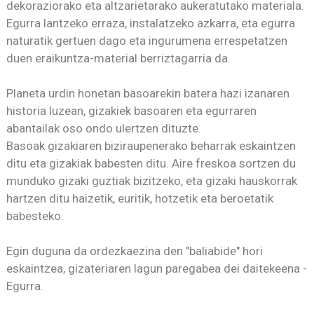
dekoraziorako eta altzarietarako aukeratutako materiala.
Egurra lantzeko erraza, instalatzeko azkarra, eta egurra
naturatik gertuen dago eta ingurumena errespetatzen
duen eraikuntza-material berriztagarria da.
Planeta urdin honetan basoarekin batera hazi izanaren
historia luzean, gizakiek basoaren eta egurraren
abantailak oso ondo ulertzen dituzte.
Basoak gizakiaren biziraupenerako beharrak eskaintzen
ditu eta gizakiak babesten ditu. Aire freskoa sortzen du
munduko gizaki guztiak bizitzeko, eta gizaki hauskorrak
hartzen ditu haizetik, euritik, hotzetik eta beroetatik
babesteko.
Egin duguna da ordezkaezina den "baliabide" hori
eskaintzea, gizateriaren lagun paregabea dei daitekeena -
Egurra.