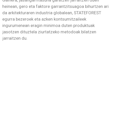
heinean, gero eta faktore garrantzitsuagoa bihurtzen ari
da arkitekturaren industria globalean, STATEFOREST
egurra bezeroek eta azken kontsumitzaileek
ingurumenean eragin minimoa duten produktuak
jasotzen dituztela ziurtatzeko metodoak bilatzen
jarraitzen du.
Jar Zaitez Gurekin Harremanetan!
Gure produkturen batean interesatzen bazaizu
edo pertsonalizatutako eskaera bati buruz
eztabaidatu nahi baduzu, jar zaitez gurekin