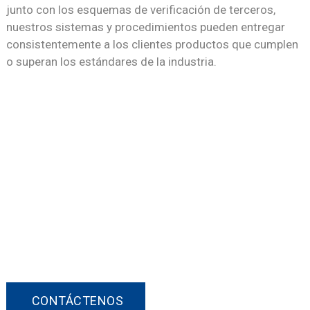
junto con los esquemas de verificación de terceros,
nuestros sistemas y procedimientos pueden entregar
consistentemente a los clientes productos que cumplen
o superan los estándares de la industria.
¡Póngase En Contacto Con Nosotros!
Si está interesado en alguno de nuestros
productos o desea discutir un pedido
personalizado, no dude en contactarnos.
CONTÁCTENOS