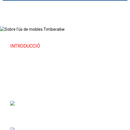
INTRODUCCIÓ
Sobre L'ús De Mobles De Fusta
La fusta d'ús de mobles es refereix a la fusta
específicament seleccionada per a l'elaboració de
mobles, apreciada per la seva força, bellesa i
treballabilitat.
Ofereix longevitat i
robustesa en els mobles.