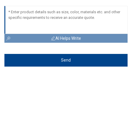
AI Helps Write
Send
Posa't En Contacte Amb Nosaltres!
Si esteu interessats en algun dels nostres
productes o voleu discutir una comanda
personalitzada, no dubteu a contactar amb