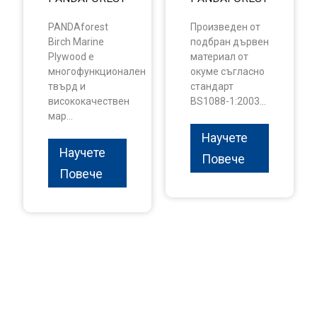
PANDAforest
Произведен от
Birch Marine
подбран дървен
Plywood е
материал от
многофункционален
окуме съгласно
твърд и
стандарт
висококачествен
BS1088-1:2003...
мар...
Научете
Научете
Повече
Повече