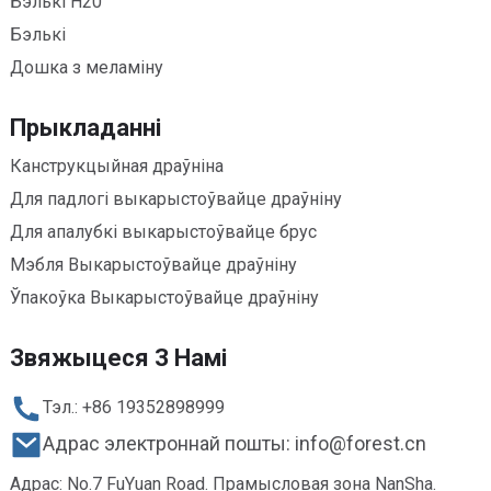
Бэлькі H20
Бэлькі
Дошка з меламіну
Прыкладанні
Канструкцыйная драўніна
Для падлогі выкарыстоўвайце драўніну
Для апалубкі выкарыстоўвайце брус
Мэбля Выкарыстоўвайце драўніну
Ўпакоўка Выкарыстоўвайце драўніну
Звяжыцеся З Намі
Тэл.: +86 19352898999
Адрас электроннай пошты: info@forest.cn
Адрас: No.7 FuYuan Road. Прамысловая зона NanSha.