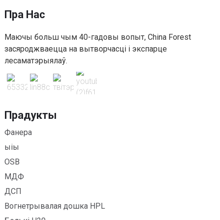
Пра Нас
Маючы больш чым 40-гадовы вопыт, China Forest
засяроджваецца на вытворчасці і экспарце
лесаматэрыялаў.
Прадукты
Фанера
ыіы
OSB
МДФ
ДСП
Вогнетрывалая дошка HPL