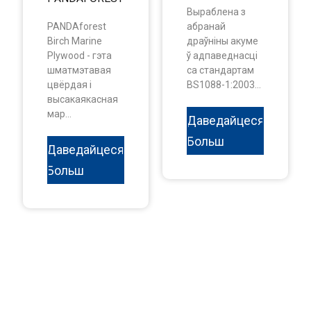
Выраблена з
PANDAforest
абранай
Birch Marine
драўніны акуме
Plywood - гэта
ў адпаведнасці
шматмэтавая
са стандартам
цвёрдая і
BS1088-1:2003...
высакаякасная
мар...
Даведайцеся
Больш
Даведайцеся
Больш