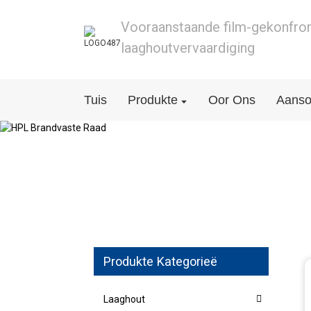
Vooraanstaande film-gekonfro
laaghoutvervaardiging
Tuis
Produkte
Oor Ons
Aans
Produkte Kategorieë
Laaghout