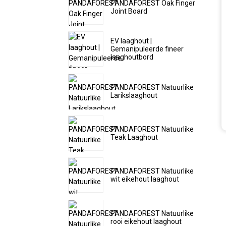
PANDAFOREST Oak Finger
Joint Board
EV laaghout |
Gemanipuleerde fineer
laaghoutbord
PANDAFOREST Natuurlike
Larikslaaghout
PANDAFOREST Natuurlike
Teak Laaghout
PANDAFOREST Natuurlike
wit eikehout laaghout
PANDAFOREST Natuurlike
rooi eikehout laaghout