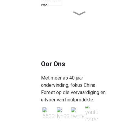
PANDAFOREST Natuurlike
As laaghout
Beuke laaghout | Beuk
fineer laag houtbord
Oor Ons
PANDAFOREST
filmgekonfronteerde
laaghoutberk
Met meer as 40 jaar
ondervinding, fokus China
Forest op die vervaardiging en
Sapele laaghout | Sapele
fineer laag houtbord
uitvoer van houtprodukte.