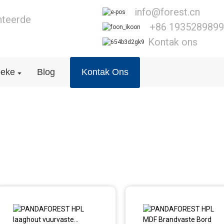
info@forest.cn
nteerde
+86 193528989
Kontak ons
oeke
Blog
Kontak Ons
HPL Brandvaste Raad