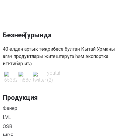
Безнең Турында
40 елдан артык тәҗрибәсе булган Кытай Урманы
агач продуктлары җитештерүгә һәм экспортка
игътибар итә.
Продукция
Фанер
LVL
OSB
MDF