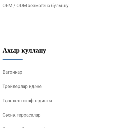
OEM / ODM хезмәтенә булышу.
Ахыр куллану
Вагоннар
Трейлерлар идәне
Төзелеш скафолдингы
Сәхнә, террасалар