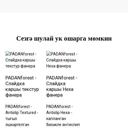
Сезгә шулай ук ​​ошарга мөмкин
PADANforest -
PADANforest -
Слайдка
Слайдка
каршы текстур
каршы Hexa
фанера
фанера
PADANforest -
PADANforest -
Antislip Textured -
Antislip Hexa -
тыгыз
капланган
эшкәртелгән
бизәкле антислип