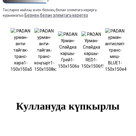
Төсләрне көйләү өчен безнең белән элемтәгә керергә
Безнең белән элемтәгә керегез
курыкмагыз.
Куллануда күпкырлы