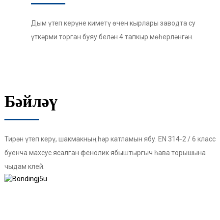
Дым үтеп керүне киметү өчен кырлары заводта су
үткәрми торган буяу белән 4 тапкыр мөһерләнгән.
Бәйләү
Тирән үтеп керү, шакмакның һәр катламын ябу. EN 314-2 / ​​6 класс
буенча махсус ясалган фенолик ябыштыргыч һава торышына
чыдам клей.