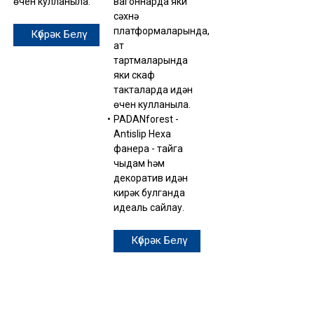
өчен кулланыла.
вагоннарда яки
сәхнә
платформаларында,
Күбрәк Белү
ат
тартмаларында
яки скаф
такталарда идән
өчен кулланыла.
PADANforest -
Antislip Hexa
фанера - тайга
чыдам һәм
декоратив идән
кирәк булганда
идеаль сайлау.
Күбрәк Белү