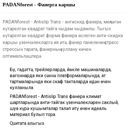
PADANforest - Фанерга каршы
PADANforest - Antislip Trans - антискид фанера, меңләгән
күтәрелгән квадрат тайга чыдам чыдамлы. Тыгыз
күтәрелгән квадрат форма фанера өслеген анти-скидка
каршы үзенчәлекләргә ия итә, фанер панеленең стресс
стрессын тарата, фанерның куллану көчен
оптимальләштерә.
Бу, гадәттә, трейлерларда, йөкле машиналарда,
вагоннарда яки сәхнә платформаларында, ат
тартмаларында яки скаф такталарда идән өчен
кулланыла.
PADANforest - Antislip Trans фанера климат
шартларында анти-тайгак үзенчәлекләрен саклый,
шуңа күрә кушымталар таләп итү өчен идеаль
материал булып тора.
Quитата алыгыз.