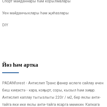
Спорт мәйданнары һәм корылмалары
Уен мәйданчыклары һәм җиһазлары
DIY
Йөз һәм артка
PADANforest - Антислип Транс фанер өслеге сайлау өчен
биш киң төстә - кара, коңгырт, соры, кызыл һәм зәңгәр.
Антислип каплау тыгызлыгы 220г / м2, бер яклы анти-
тайга яки ике яклы анти-тайга ясарга мөмкин. Капкага