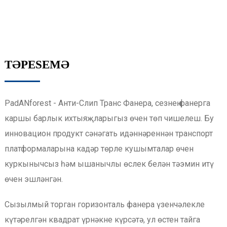
ТӘРESЕМӘ
PadANforest - Анти-Слип Транс Фанера, сезнең фанерга
каршы барлык ихтыяҗларыгыз өчен төп чишелеш. Бу
инновацион продукт сәнәгать идәннәреннән транспорт
платформаларына кадәр төрле кушымталар өчен
куркынычсыз һәм ышанычлы өслек белән тәэмин итү
өчен эшләнгән.
Сызылмый торган горизонталь фанера үзенчәлекле
күтәрелгән квадрат үрнәкне күрсәтә, ул өстен тайга