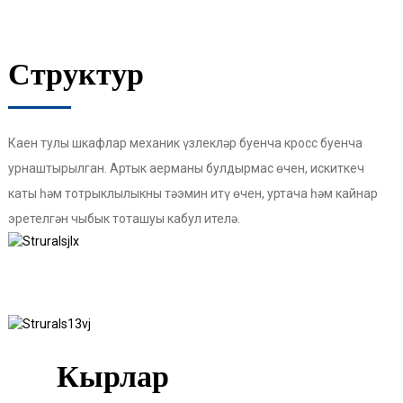
Структур
Каен тулы шкафлар механик үзлекләр буенча кросс буенча
урнаштырылган. Артык аерманы булдырмас өчен, искиткеч
каты һәм тотрыклылыкны тәэмин итү өчен, уртача һәм кайнар
эретелгән чыбык тоташуы кабул ителә.
Кырлар