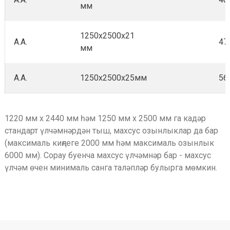
мм
1250х2500х21
А.А.
47
мм
А.А.
1250х2500х25мм
56
1220 мм х 2440 мм һәм 1250 мм х 2500 мм га кадәр
стандарт үлчәмнәрдән тыш, махсус озынлыклар да бар
(максималь киңлеге 2000 мм һәм максималь озынлык
6000 мм). Сорау буенча махсус үлчәмнәр бар - махсус
үлчәм өчен минималь санга таләпләр булырга мөмкин.