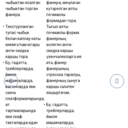
чыбыктан ясалган
фанера, меңләгән
чыбыктан торган
күтәрелгән алты
фанера.
почмаклы
формадан тора.
Текстурланган
Тыгыз алты
тупас чыбык
почмаклы форма
белән каплау каты
фанерның
киемгә һәм югары
өслеген анти-
анти-скидка
скидка каршы
каршы тора.
үзенчәлекләргә ия
Бу, гадәттә,
итә, фанер
трейлерларда,
фанерының
йөкле
стресска таралуы,
машиналарда,
фанерның сынуга
вагоннарда яки
каршы сәләтен
сәхнә
яхшыртачак.
платформаларында,
ат
Бу, гадәттә,
тартмаларында
трейлерларда,
яки скаф
йөкле
такталарда идән
машиналарда,