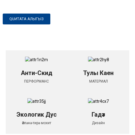
QUИТАТА АЛЫГЫЗ
Анти-Скид
Тулы Каен
ПЕРФОРМАНС
МАТЕРИАЛ
Экологик Дус
Гадәт
Әйләнә-тирә мохит
Дизайн