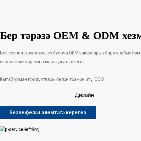
Бер тәрәзә OEM & ODM хезм
Без сезнең таләпләрегез буенча OEM заказларын бирә алабыз һәм
сервис командасына мөрәҗәгать итегез.
Кытай урман продуктлары белән тәэмин итү, ООО
Дизайн
Безнең белән элемтәгә керегез