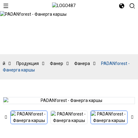
Фанера
Өй
Продукция
Фанер
Фанера
PADANforest -
Фанерга каршы