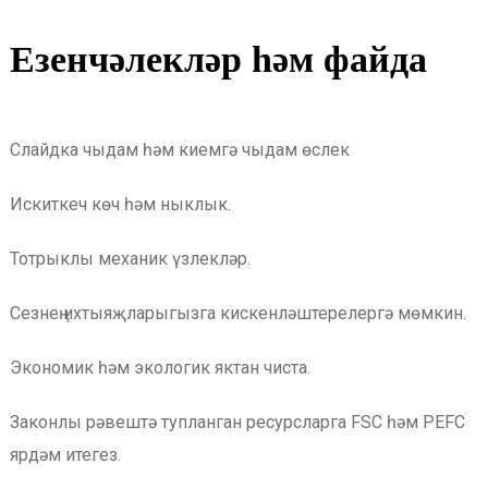
Eзенчәлекләр һәм файда
Слайдка чыдам һәм киемгә чыдам өслек
Искиткеч көч һәм ныклык.
Тотрыклы механик үзлекләр.
Сезнең ихтыяҗларыгызга кискенләштерелергә мөмкин.
Экономик һәм экологик яктан чиста.
Законлы рәвештә тупланган ресурсларга FSC һәм PEFC
ярдәм итегез.