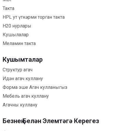
Такта
HPL ут үткәрми торган такта
H20 нурлары
Кушылалар
Меламин такта
Кушымталар
Структур агач
Идән агач куллану
Форма эше Агач кулланыгыз
Мебель агач куллану
Агачны куллану
Безнең Белән Элемтәгә Керегез