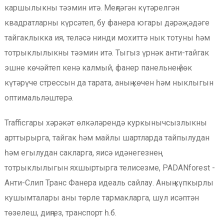
каршылыкны тәэмин итә. Меңләгән күтәрелгән
квадратларны күрсәтеп, бу фанера югары дәрәҗәдәге
тайгаклыкка ия, теләсә нинди мохиттә нык тотуны һәм
тотрыклылыкны тәэмин итә. Тыгыз үрнәк анти-тайгак
эшне көчәйтеп кенә калмый, фанер панельнең йөк
күтәрүче стрессын да тарата, аның көчен һәм ныклыгын
оптимальләштерә.
Trafficгары хәрәкәт өлкәләрендә куркынычсызлыкны
арттырырга, тайгак һәм майлы шартларда тайпылудан
һәм егылудан сакларга, яисә идәнегезнең
тотрыклылыгын яхшыртырга телисезме, PADANforest -
Анти-Слип Транс Фанера идеаль сайлау. Аның күпкырлы
кушымталары аны төрле тармакларга, шул исәптән
төзелеш, диңгез, транспорт һ.б.