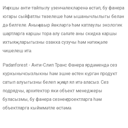
Иң яхшы анти-тайпылу үзенчәлекләренә өстәп, бу фанера
югары сыйфатлы төзелеше һәм ышанычлылыгы белән
дә билгеле. Аның авыр йөкләргә һәм катлаулы экологик
шартларга каршы тора алу сәләте аны скидка каршы
ихтыяҗларыгызны озакка сузучы һәм нәтиҗәле
чишелеш итә.
Padanforest - Анти-Слип Транс Фанера ярдәмендә сез
куркынычсызлыкны һәм эшне өстен күргән продукт
сатып алуыгызны белеп җиңел ял итә аласыз. Сез
подрядчы, архитектор яки объект менеджеры
буласызмы, бу фанера сезнең проектларга һәм
объектларга кыйммәтле өстәмә.