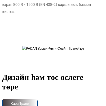
карап 800 R - 1500 R (EN 438-2) каршылык бәясен
киегез.
Дизайн һәм төс өслеге
төре
Кара Транс