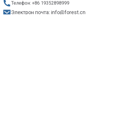
Телефон: +86 19352898999
Электрон почта: info@forest.cn
Адрес: Fu7 FuYuan Road.NanSha индустриаль зонасы.
ШенВан. ZhongShan City. Гуанд Донг провинциясе, Китай
Онлайн форма сорау
Copyright © 2024 forest.cn. Барлык хокуклар
сакланган.
Searchгары эзләү
Сайт картасы
Сайт картасы
Кытай урман продуктлары белән тәэмин итү турында
Килешү программасы
Дәүләт урман хикәясе
CFPS хикәясе
Хосусыйлык турында белдерү
Вебсайтка керү шартлары