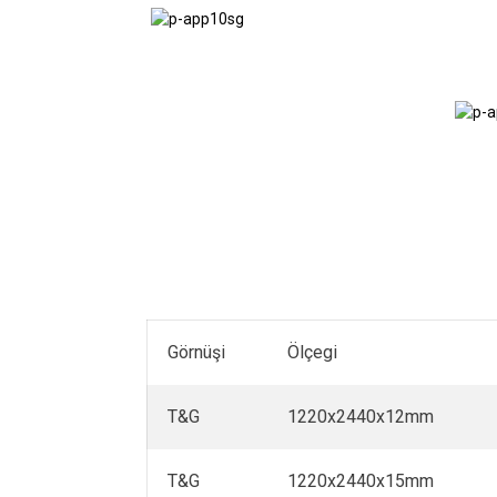
Awtoulaglar
Görnüşi
Ölçegi
T&G
1220x2440x12mm
T&G
1220x2440x15mm