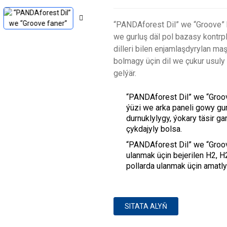
“PANDAforest Dil” we “Groove” k
we gurluş däl pol bazasy kontrp
dilleri bilen enjamlaşdyrylan ma
bolmagy üçin dil we çukur usuly 
gelýär.
“PANDAforest Dil” we “Groov
ýüzi we arka paneli gowy gu
durnuklylygy, ýokary täsir g
çykdajyly bolsa.
“PANDAforest Dil” we “Groov
ulanmak üçin bejerilen H2, H2
pollarda ulanmak üçin amatly
SITATA ALYŇ