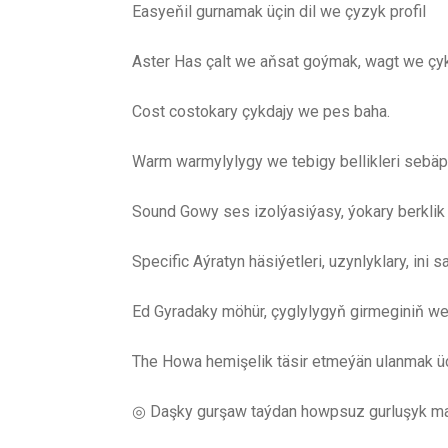
Easyeňil gurnamak üçin dil we çyzyk profil
Aster Has çalt we aňsat goýmak, wagt we çyk
Cost costokary çykdajy we pes baha.
Warm warmylylygy we tebigy bellikleri sebäpli
Sound Gowy ses izolýasiýasy, ýokary berklik
Specific Aýratyn häsiýetleri, uzynlyklary, ini 
Ed Gyradaky möhür, çyglylygyň girmeginiň we
The Howa hemişelik täsir etmeýän ulanmak üçi
◎ Daşky gurşaw taýdan howpsuz gurluşyk mat