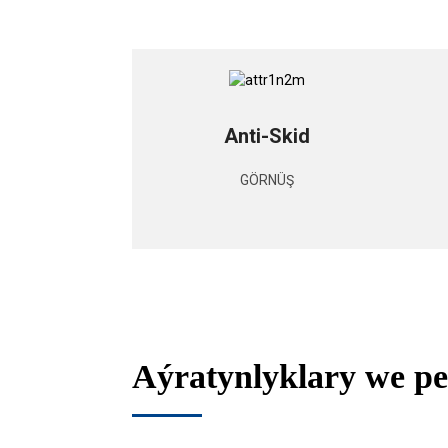
Anti-Skid
GÖRNÜŞ
Aýratynlyklary we p