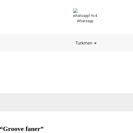
Whatsapp
Turkmen
“Groove faner”
.
.
L
L