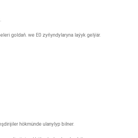
.
eri goldaň. we E0 zyňyndylaryna laýyk gelýär.
şdirijiler hökmünde ulanylyp bilner.