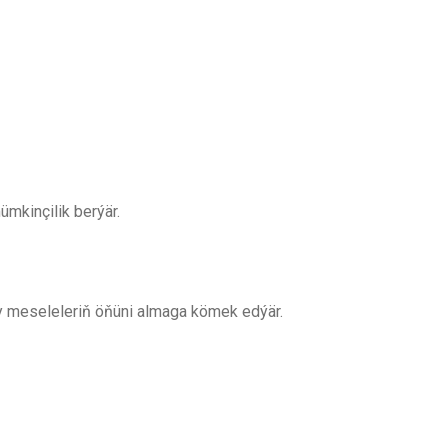
mkinçilik berýär.
y meseleleriň öňüni almaga kömek edýär.