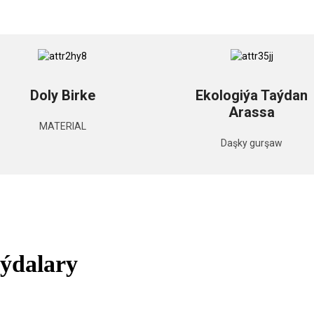
Doly Birke
Ekologiýa Taýdan
Arassa
MATERIAL
Daşky gurşaw
eýdalary