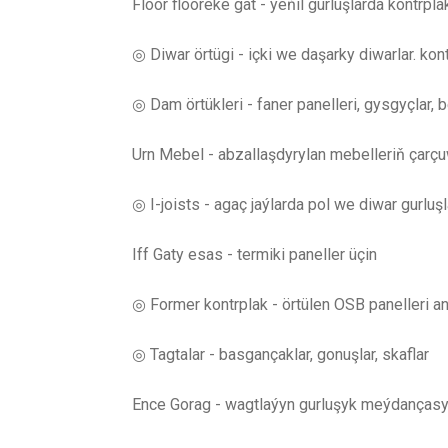
Floor flooreke gat - ýeňil gurluşlarda kontrpl
◎ Diwar örtügi - içki we daşarky diwarlar. kon
◎ Dam örtükleri - faner panelleri, gysgyçlar, 
Urn Mebel - abzallaşdyrylan mebelleriň çarçuwal
◎ I-joists - agaç jaýlarda pol we diwar gurluş
Iff Gaty esas - termiki paneller üçin
◎ Former kontrplak - örtülen OSB panelleri an
◎ Tagtalar - basgançaklar, gonuşlar, skaflar
Ence Gorag - wagtlaýyn gurluşyk meýdançasy