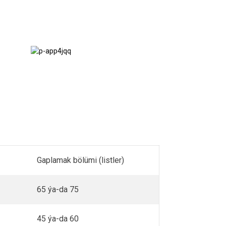
Tapgyrlar
we teraslar
Gaplamak bölümi (listler)
65 ýa-da 75
45 ýa-da 60