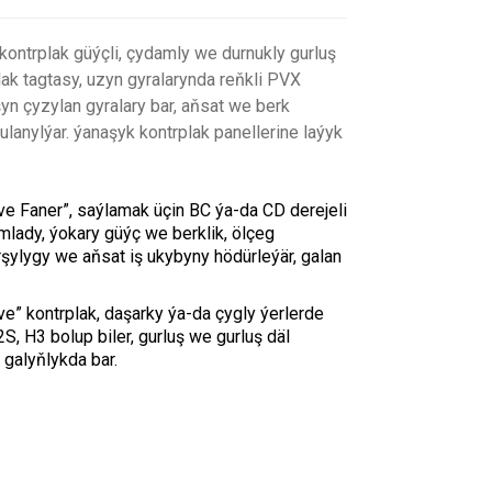
ontrplak güýçli, çydamly we durnukly gurluş
lak tagtasy, uzyn gyralarynda reňkli PVX
şyn çyzylan gyralary bar, aňsat we berk
ulanylýar. ýanaşyk kontrplak panellerine laýyk
e Faner”, saýlamak üçin BC ýa-da CD derejeli
mlady, ýokary güýç we berklik, ölçeg
arşylygy we aňsat iş ukybyny hödürleýär, galan
e” kontrplak, daşarky ýa-da çygly ýerlerde
S, H3 bolup biler, gurluş we gurluş däl
 galyňlykda bar.