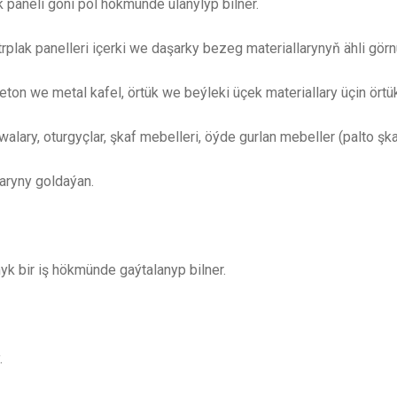
ak paneli göni pol hökmünde ulanylyp bilner.
trplak panelleri içerki we daşarky bezeg materiallarynyň ähli görnü
beton we metal kafel, örtük we beýleki üçek materiallary üçin örtü
ary, oturgyçlar, şkaf mebelleri, öýde gurlan mebeller (palto şkafl
laryny goldaýan.
yk bir iş hökmünde gaýtalanyp bilner.
.