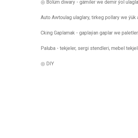
◎ Bölüm diwary - gämiler we demir ýol ulagla
Auto Awtoulag ulaglary, tirkeg pollary we ýük 
Cking Gaplamak - gaplaýan gaplar we paletler
Paluba - tekjeler, sergi stendleri, mebel tekjele
◎ DIY