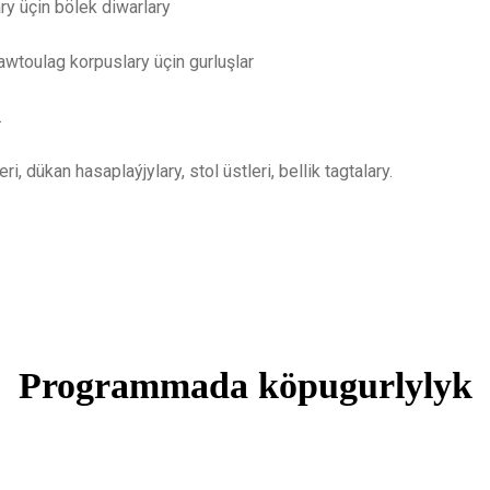
ry üçin bölek diwarlary
awtoulag korpuslary üçin gurluşlar
.
ri, dükan hasaplaýjylary, stol üstleri, bellik tagtalary.
Programmada köpugurlylyk