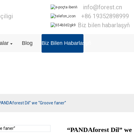
info@forest.cn
iligi
+86 19352898999
Biz bilen habarlaşyň
lar
Blog
Biz Bilen Habarlaşyň
T&G faner
PANDAforest Dil” we “Groove faner”
“PANDAforest Dil” we 
Loading..
Loading..