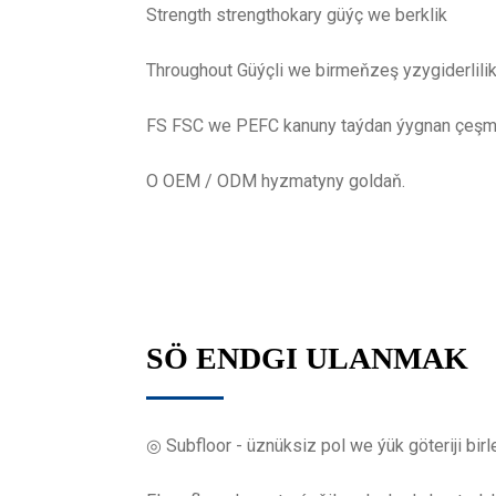
Strength strengthokary güýç we berklik
Throughout Güýçli we birmeňzeş yzygiderlilik
FS FSC we PEFC kanuny taýdan ýygnan çeşmel
O OEM / ODM hyzmatyny goldaň.
SÖ ENDGI ULANMAK
◎ Subfloor - üznüksiz pol we ýük göteriji birle