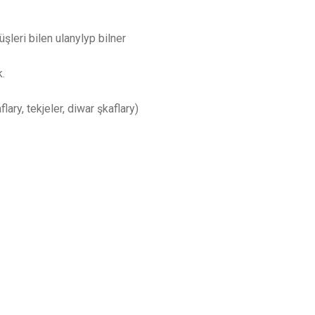
şleri bilen ulanylyp bilner
k.
ary, tekjeler, diwar şkaflary)