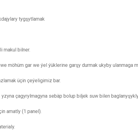
dajylary tygşytlamak
 makul bilner.
 we möhüm gar we ýel ýüklerine garşy durmak ukyby ulanmaga mü
sazlamak üçin çeýeligimiz bar.
 yzyna çagyrylmagyna sebäp bolup biljek suw bilen baglanyşykl
n amatly (1 panel).
erialy.