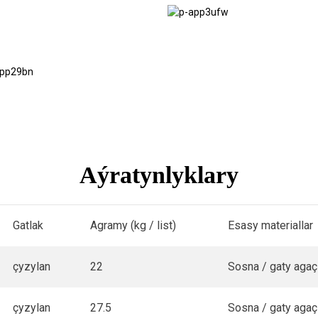
Gurluşyk
skafy
Trailer
Aýratynlyklary
Gatlak
Agramy (kg / list)
Esasy materiallar
çyzylan
22
Sosna / gaty agaç
çyzylan
27.5
Sosna / gaty agaç