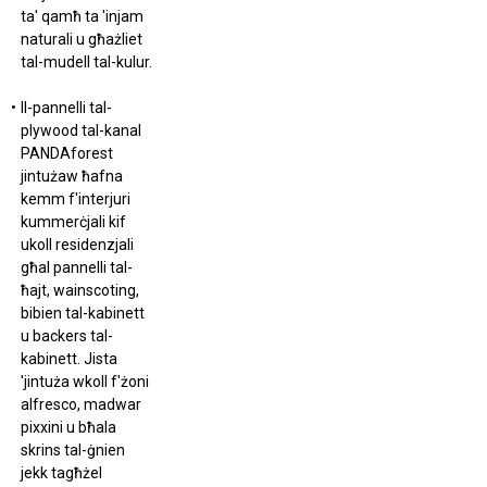
ta' qamħ ta 'injam
naturali u għażliet
tal-mudell tal-kulur.
Il-pannelli tal-
plywood tal-kanal
PANDAforest
jintużaw ħafna
kemm f'interjuri
kummerċjali kif
ukoll residenzjali
għal pannelli tal-
ħajt, wainscoting,
bibien tal-kabinett
u backers tal-
kabinett. Jista
'jintuża wkoll f'żoni
alfresco, madwar
pixxini u bħala
skrins tal-ġnien
jekk tagħżel