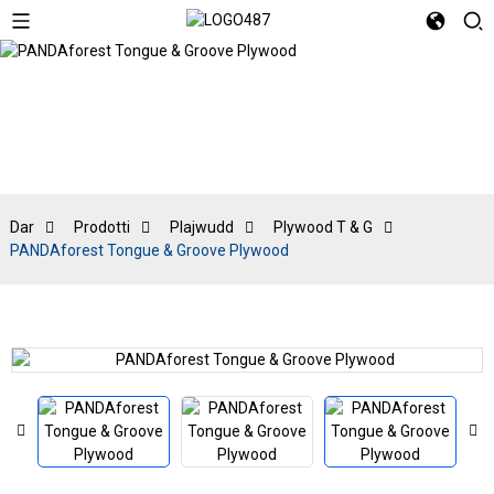
Plywood T & G
Dar
Prodotti
Plajwudd
Plywood T & G
PANDAforest Tongue & Groove Plywood