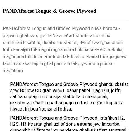
PANDAforest Tongue & Groove Plywood
PANDAforest Tongue and Groove Plywood huwa bord tal-
plajwud għal skopijiet ta 'bażi ​​ta' art strutturali u mhux
strutturali b'saħħtu, durabbli u stabbli, it-truf twal għandhom
truf skanaljati bil-magni mgħammra b'ilsna tal-PVC tal-kulur,
magħquda billi tuża l-metodu tal-ilsien u l-kanal biex jiżguraw
faċli u ssikkat tajbin għal pannelli tal-plywood li jmissu
magħhom.
PANDAforest Tongue and Groove Plywood għandu xkatlat
sew BC jew CD grad wiċċ u dahar panel li jagħżlu, joffri
saħħa superjuri u ebusija, stabbiltà dimensjonali,
reżistenza għall-impatt superjuri u faċli xogħol-kapaċità
filwaqt li jibqa 'ispiża effettiva.
PANDAforest Tongue and Groove Plywood jista 'jkun H2,
H2S, H3 ittrattat għal użi ta' żona esterna jew imxarrba,
disponibbli f'firxa ta 'ħxuna xierqa għall-użu f'art strutturali