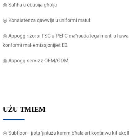
◎ Saħħa u ebusija għolja
◎ Konsistenza qawwija u uniformi matul.
◎ Appoġġ riżorsi FSC u PEFC maħsuda legalment. u huwa
konformi mal-emissjonijiet E0.
◎ Appoġġ servizz OEM/ODM.
UŻU TMIEM
◎ Subfloor - jista 'jintuża kemm bħala art kontinwu kif ukoll