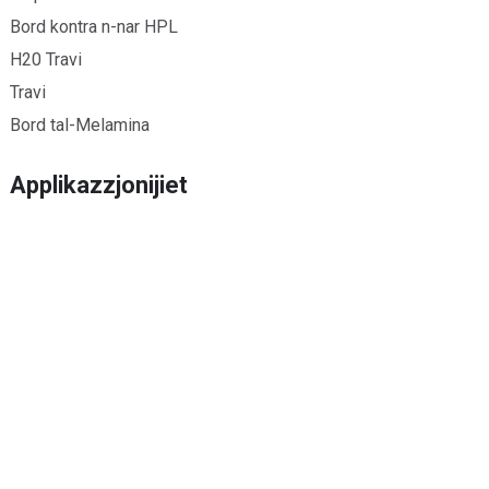
Bord kontra n-nar HPL
H20 Travi
Travi
Bord tal-Melamina
Applikazzjonijiet
Injam Strutturali
Floor Użu Injam
Formwork Użu Injam
Għamara Użu Injam
Ippakkjar Użu Injam
Ikkuntattjana
Tel: +86 19352898999