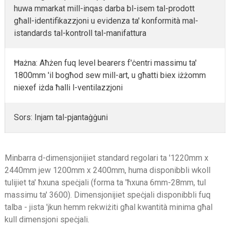
huwa mmarkat mill-inqas darba bl-isem tal-prodott
għall-identifikazzjoni u evidenza ta' konformità mal-
istandards tal-kontroll tal-manifattura
Ħażna: Aħżen fuq level bearers f'ċentri massimu ta'
1800mm 'il bogħod sew mill-art, u għatti biex iżżomm
niexef iżda ħalli l-ventilazzjoni
Sors: Injam tal-pjantaġġuni
Minbarra d-dimensjonijiet standard regolari ta '1220mm x
2440mm jew 1200mm x 2400mm, huma disponibbli wkoll
tulijiet ta' ħxuna speċjali (forma ta 'ħxuna 6mm-28mm, tul
massimu ta' 3600). Dimensjonijiet speċjali disponibbli fuq
talba - jista 'jkun hemm rekwiżiti għal kwantità minima għal
kull dimensjoni speċjali.