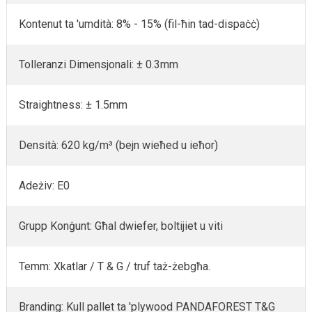
Kontenut ta 'umdità: 8% - 15% (fil-ħin tad-dispaċċ)
Tolleranzi Dimensjonali: ± 0.3mm
Straightness: ± 1.5mm
Densità: 620 kg/m³ (bejn wieħed u ieħor)
Adeżiv: E0
Grupp Konġunt: Għal dwiefer, boltijiet u viti
Temm: Xkatlar / T & G / truf taż-żebgħa.
Branding: Kull pallet ta 'plywood PANDAFOREST T&G