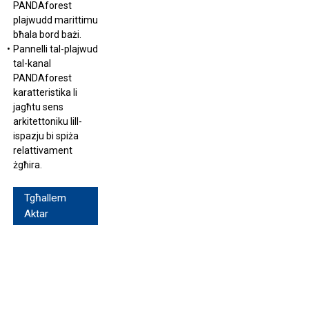
PANDAforest
plajwudd marittimu
bħala bord bażi.
Pannelli tal-plajwud
tal-kanal
PANDAforest
karatteristika li
jagħtu sens
arkitettoniku lill-
ispazju bi spiża
relattivament
żgħira.
Tgħallem
Aktar