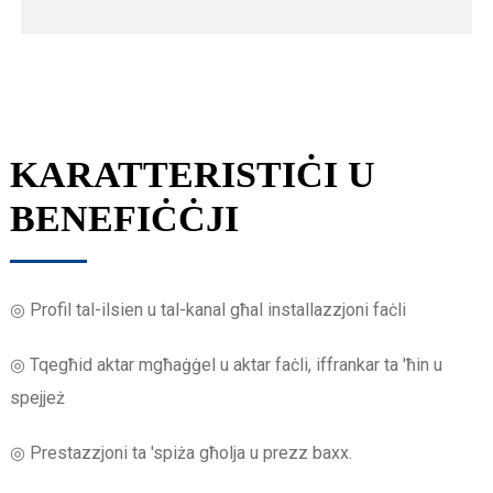
KARATTERISTIĊI U
BENEFIĊĊJI
◎ Profil tal-ilsien u tal-kanal għal installazzjoni faċli
◎ Tqegħid aktar mgħaġġel u aktar faċli, iffrankar ta 'ħin u
spejjeż
◎ Prestazzjoni ta 'spiża għolja u prezz baxx.