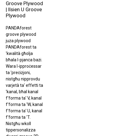
Groove Plywood
| Ilsien U Groove
Plywood
PANDAforest
groove plywood
juża plywood
PANDAforest ta
'kwalità għolja
bħala l-pjanċa bażi.
Wara l-ipproċessar
ta 'preċiżjoni,
nistgħu nipprovdu
varjetà ta' effetti ta
'kanal, bħal kanal
f'forma ta' V, kanal
f'forma ta 'W, kanal
f'forma ta' U, kanal
f'forma ta 'T.
Nistgħu wkoll
tippersonalizza