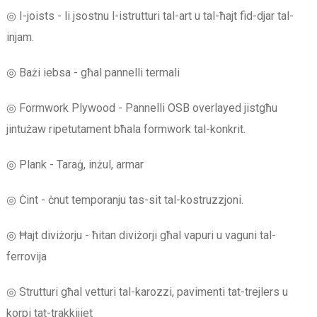
◎ I-joists - li jsostnu l-istrutturi tal-art u tal-ħajt fid-djar tal-
injam.
◎ Bażi iebsa - għal pannelli termali
◎ Formwork Plywood - Pannelli OSB overlayed jistgħu
jintużaw ripetutament bħala formwork tal-konkrit.
◎ Plank - Taraġ, inżul, armar
◎ Ċint - ċnut temporanju tas-sit tal-kostruzzjoni.
◎ Ħajt diviżorju - ħitan diviżorji għal vapuri u vaguni tal-
ferrovija
◎ Strutturi għal vetturi tal-karozzi, pavimenti tat-trejlers u
korpi tat-trakkijiet