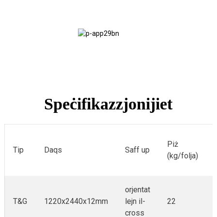
Vannijiet
Armar tal-
Floor
Kostruzzjoni
Karrijiet
Floor
Speċifikazzjonijiet
Piż
Tip
Daqs
Saff up
(kg/folja)
orjentat
T&G
1220x2440x12mm
lejn il-
22
cross