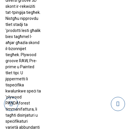
diversi groove 3D
skont ir-rekwiżiti
tat-tpinġija tiegħek.
Nistgħu nipprovdu
tliet stadji ta
'prodotti lesti għalik
biex tagħmel l-
aħjar għażla skond
il-bżonnijiet
tiegħek. Plywood
groove RAW, Pre-
prime u Painted
tliet tipi. U
jippermetti li
tispeċifika
kwalunkwe speċi ta
'plywood
PANDAforest
timmanifattura, li
tagħti disinjaturi u
speċifikaturi
varjetà abbundanti