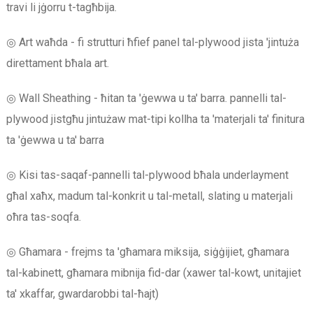
travi li jġorru t-tagħbija.
◎ Art waħda - fi strutturi ħfief panel tal-plywood jista 'jintuża
direttament bħala art.
◎ Wall Sheathing - ħitan ta 'ġewwa u ta' barra. pannelli tal-
plywood jistgħu jintużaw mat-tipi kollha ta 'materjali ta' finitura
ta 'ġewwa u ta' barra
◎ Kisi tas-saqaf-pannelli tal-plywood bħala underlayment
għal xaħx, madum tal-konkrit u tal-metall, slating u materjali
oħra tas-soqfa.
◎ Għamara - frejms ta 'għamara miksija, siġġijiet, għamara
tal-kabinett, għamara mibnija fid-dar (xawer tal-kowt, unitajiet
ta' xkaffar, gwardarobbi tal-ħajt)