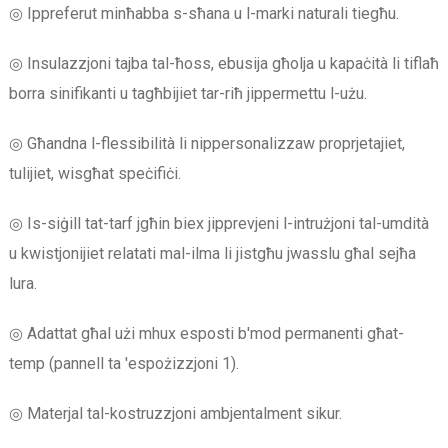
◎ Ippreferut minħabba s-sħana u l-marki naturali tiegħu.
◎ Insulazzjoni tajba tal-ħoss, ebusija għolja u kapaċità li tiflaħ
borra sinifikanti u tagħbijiet tar-riħ jippermettu l-użu.
◎ Għandna l-flessibilità li nippersonalizzaw proprjetajiet,
tulijiet, wisgħat speċifiċi.
◎ Is-siġill tat-tarf jgħin biex jipprevjeni l-intrużjoni tal-umdità
u kwistjonijiet relatati mal-ilma li jistgħu jwasslu għal sejħa
lura.
◎ Adattat għal użi mhux esposti b'mod permanenti għat-
temp (pannell ta 'espożizzjoni 1).
◎ Materjal tal-kostruzzjoni ambjentalment sikur.