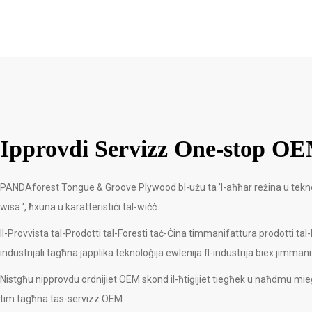
Ipprovdi Servizz One-stop 
PANDAforest Tongue & Groove Plywood bl-użu ta 'l-aħħar reżina u teknoloġij
wisa ', ħxuna u karatteristiċi tal-wiċċ.
Il-Provvista tal-Prodotti tal-Foresti taċ-Ċina timmanifattura prodotti tal-Pl
industrijali tagħna japplika teknoloġija ewlenija fl-industrija biex jimman
Nistgħu nipprovdu ordnijiet OEM skond il-ħtiġijiet tiegħek u naħdmu mie
tim tagħna tas-servizz OEM.