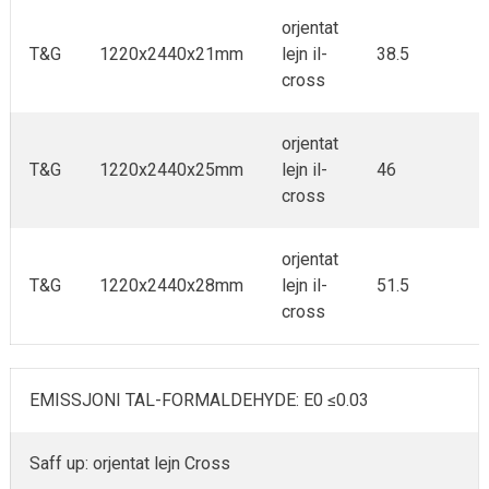
orjentat
T&G
1220x2440x21mm
lejn il-
38.5
cross
orjentat
T&G
1220x2440x25mm
lejn il-
46
cross
orjentat
T&G
1220x2440x28mm
lejn il-
51.5
cross
EMISSJONI TAL-FORMALDEHYDE: E0 ≤0.03
Saff up: orjentat lejn Cross