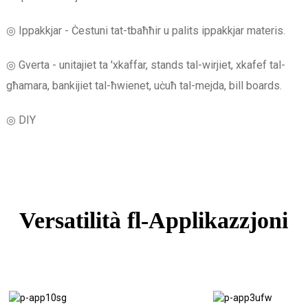
◎ Ippakkjar - Ċestuni tat-tbaħħir u palits ippakkjar materis.
◎ Gverta - unitajiet ta 'xkaffar, stands tal-wirjiet, xkafef tal-
għamara, bankijiet tal-ħwienet, uċuħ tal-mejda, bill boards.
◎ DIY
Versatilità fl-Applikazzjoni