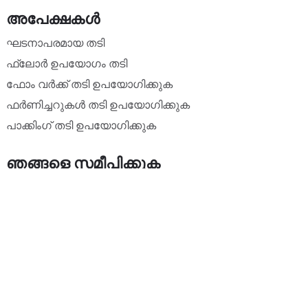
അപേക്ഷകൾ
ഘടനാപരമായ തടി
ഫ്ലോർ ഉപയോഗം തടി
ഫോം വർക്ക് തടി ഉപയോഗിക്കുക
ഫർണിച്ചറുകൾ തടി ഉപയോഗിക്കുക
പാക്കിംഗ് തടി ഉപയോഗിക്കുക
ഞങ്ങളെ സമീപിക്കുക
ഫോൺ: +86 19352898999
ഇമെയിൽ: info@forest.cn
വിലാസം: No.7 FuYuan Road.NanSha ഇൻഡസ്ട്രിയൽ
സോൺ. ഷെൻവാൻ ടൗൺ. സോങ്ഷാൻ സിറ്റി. GuangDong
പ്രവിശ്യ, ചൈന
ഓൺലൈൻ ഫോം അഭ്യർത്ഥിക്കുക