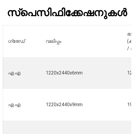
സ്പെസിഫിക്കേഷനുകൾ
ഭാ
ഗ്രേഡ്
വലിപ്പം
(ക
/ ഷീ
എ.എ
1220x2440x6mm
12
എ.എ
1220x2440x9mm
19