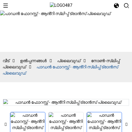
നോൺ-
സ്ലിപ്പ്
പ്ലൈവുഡ്
വീട്
ഉൽപ്പന്നങ്ങൾ
പ്ലൈവുഡ്
നോൺ-സ്ലിപ്പ്
പ്ലൈവുഡ്
പാഡൻ ഫോറസ്റ്റ് - ആൻ്റി സ്ലിപ്പ് ട്രാൻസ്
പ്ലൈവുഡ്