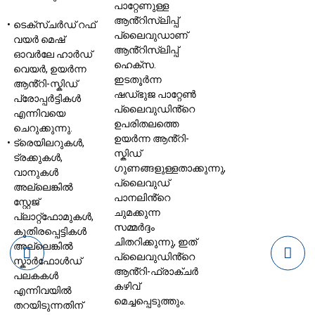
പാറ്റേണുള്ള
ആൻ്റിസ്ലിപ്പ്
ടെക്സ്ചർഡ് റഫ്
പ്ലൈവുഡാണ്
വയർ മെഷ്
ആൻ്റിസ്ലിപ്പ്
ഓവർലേ ഹാർഡ്
ഹെക്‌സ.
വെയർ, ഉയർന്ന
ഇടതൂർന്ന
ആൻ്റി-സ്കിഡ്
ഷഡ്ഭുജ പാറ്റേൺ
പ്രോപ്പർട്ടികൾ
പ്ലൈവുഡിൻ്റെ
എന്നിവയെ
ഉപരിതലത്തെ
ചെറുക്കുന്നു.
ഉയർന്ന ആൻ്റി-
ട്രെയിലറുകൾ,
സ്കിഡ്
ട്രക്കുകൾ,
ഗുണങ്ങളുള്ളതാക്കുന്നു,
വാനുകൾ
പ്ലൈവുഡ്
അല്ലെങ്കിൽ
പാനലിൻ്റെ
സ്റ്റേജ്
ചുമക്കുന്ന
പ്ലാറ്റ്‌ഫോമുകൾ,
സമ്മർദ്ദം
കുതിരപ്പെട്ടികൾ
ചിതറിക്കുന്നു, ഇത്
അല്ലെങ്കിൽ
പ്ലൈവുഡിൻ്റെ
സ്കാർഫോൾഡ്
ആൻ്റി-ഫ്രാക്ചർ
പലകകൾ
കഴിവ്
എന്നിവയിൽ
മെച്ചപ്പെടുത്തും.
തറയിടുന്നതിന്