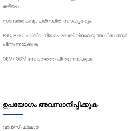
കഴിയും.
സാമ്പത്തികവും പരിസ്ഥിതി സൗഹൃദവും.
FSC, PEFC എന്നിവ നിയമപരമായി വിളവെടുത്ത വിഭവങ്ങൾ
പിന്തുണയ്ക്കുക.
OEM/ ODM സേവനത്തെ പിന്തുണയ്ക്കുക.
ഉപയോഗം അവസാനിപ്പിക്കുക
വാൻസ് ഫ്ലോർ