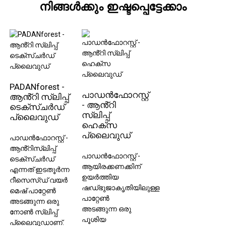
നിങ്ങൾക്കും ഇഷ്ടപ്പെട്ടേക്കാം
PADANforest -
പാഡൻഫോറസ്റ്റ്
ആൻ്റി സ്ലിപ്പ്
- ആൻ്റി
ടെക്സ്ചർഡ്
സ്ലിപ്പ്
പ്ലൈവുഡ്
ഹെക്സ
പ്ലൈവുഡ്
പാഡൻഫോറസ്റ്റ് -
ആൻ്റിസ്ലിപ്പ്
പാഡൻഫോറസ്റ്റ് -
ടെക്സ്ചർഡ്
ആയിരക്കണക്കിന്
എന്നത് ഇടതൂർന്ന
ഉയർത്തിയ
റീസെസ്ഡ് വയർ
ഷഡ്ഭുജാകൃതിയിലുള്ള
മെഷ് പാറ്റേൺ
പാറ്റേൺ
അടങ്ങുന്ന ഒരു
അടങ്ങുന്ന ഒരു
നോൺ സ്ലിപ്പ്
പൂശിയ
പ്ലൈവുഡാണ്.