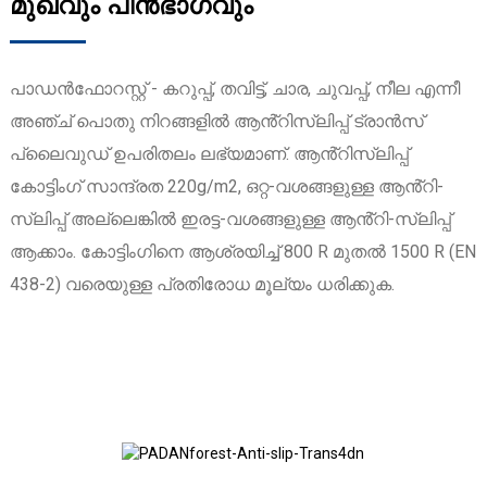
മുഖവും പിൻഭാഗവും
പാഡൻഫോറസ്റ്റ് - കറുപ്പ്, തവിട്ട്, ചാര, ചുവപ്പ്, നീല എന്നീ
അഞ്ച് പൊതു നിറങ്ങളിൽ ആൻ്റിസ്ലിപ്പ് ട്രാൻസ്
പ്ലൈവുഡ് ഉപരിതലം ലഭ്യമാണ്. ആൻ്റിസ്ലിപ്പ്
കോട്ടിംഗ് സാന്ദ്രത 220g/m2, ഒറ്റ-വശങ്ങളുള്ള ആൻ്റി-
സ്ലിപ്പ് അല്ലെങ്കിൽ ഇരട്ട-വശങ്ങളുള്ള ആൻ്റി-സ്ലിപ്പ്
ആക്കാം. കോട്ടിംഗിനെ ആശ്രയിച്ച് 800 R മുതൽ 1500 R (EN
438-2) വരെയുള്ള പ്രതിരോധ മൂല്യം ധരിക്കുക.