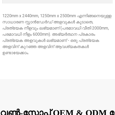
1220mm x 2440mm, 1250mm x 2500mm എന്നിങ്ങനെയുള്ള
സാധാരണ സ്റ്റാൻഡേർഡ് അളവുകൾ കൂടാതെ,
പ്രത്യേക നീളവും ലഭ്യമാണ് (പരമാവധി വീതി 2000mm,
പരമാവധി നീളം 6000mm). അഭ്യർത്ഥന പ്രകാരം
പ്രത്യേക അളവുകൾ ലഭ്യമാണ് - ഒരു പ്രത്യേക
അളവിന് കുറഞ്ഞ അളവിന് ആവശ്യകതകൾ
ഉണ്ടായേക്കാം.
വൺ-സ്റ്റോപ്പ് OEM & O