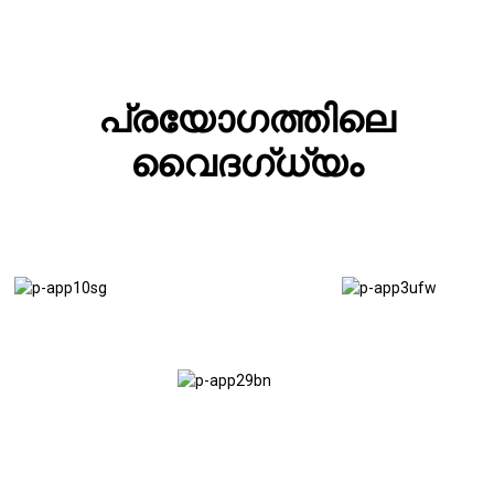
പ്രയോഗത്തിലെ
വൈദഗ്ധ്യം
വാൻസ്
നിർമ്മാണ
ഫ്ലോർ
സ്കാർഫോൾഡിംഗ
ട്രെയിലറുകൾ
ഫ്ലോർ