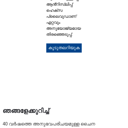
ആൻ്റിസ്ലിപ്പ്
ഹെക്‌സ
പ്ലൈവുഡാണ്
ഏറ്റവും
അനുയോജ്യമായ
തിരഞ്ഞെടുപ്പ്.
കൂടുതലറിയുക
ഞങ്ങളേക്കുറിച്ച്
40 വർഷത്തെ അനുഭവപരിചയമുള്ള ചൈന