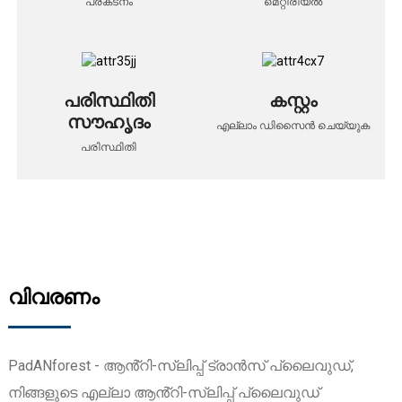
പ്രകടനം
മെറ്റീരിയൽ
പരിസ്ഥിതി
കസ്റ്റം
സൗഹൃദം
എല്ലാം ഡിസൈൻ ചെയ്യുക
പരിസ്ഥിതി
വിവരണം
PadANforest - ആൻ്റി-സ്ലിപ്പ് ട്രാൻസ് പ്ലൈവുഡ്,
നിങ്ങളുടെ എല്ലാ ആൻ്റി-സ്ലിപ്പ് പ്ലൈവുഡ്