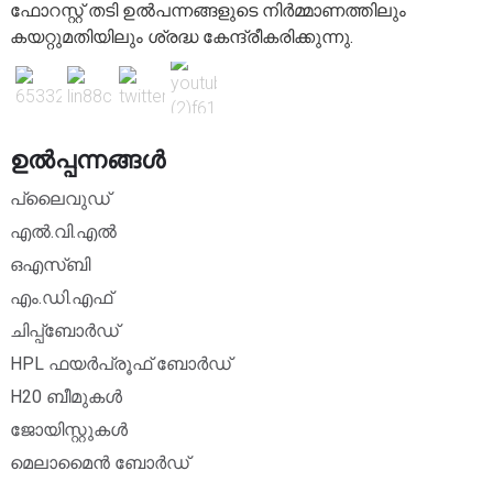
ഫോറസ്റ്റ് തടി ഉൽപന്നങ്ങളുടെ നിർമ്മാണത്തിലും
കയറ്റുമതിയിലും ശ്രദ്ധ കേന്ദ്രീകരിക്കുന്നു.
ഉൽപ്പന്നങ്ങൾ
പ്ലൈവുഡ്
എൽ.വി.എൽ
ഒഎസ്ബി
എം.ഡി.എഫ്
ചിപ്പ്ബോർഡ്
HPL ഫയർപ്രൂഫ് ബോർഡ്
H20 ബീമുകൾ
ജോയിസ്റ്റുകൾ
മെലാമൈൻ ബോർഡ്