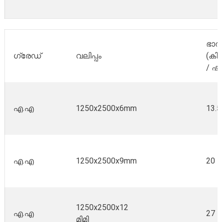
ഭാര
ഗ്രേഡ്
വലിപ്പം
(ക
/ ഷീറ്
എ.എ
1250x2500x6mm
13.5
എ.എ
1250x2500x9mm
20
1250x2500x12
എ.എ
27
മിമി