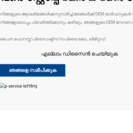
നിങ്ങളുടെ ആവശ്യങ്ങൾക്കനുസരിച്ച് ഞങ്ങൾക്ക് OEM ഓർഡറുകൾ ന
നിങ്ങളോടൊപ്പം പ്രവർത്തിക്കാനും കഴിയും. ഞങ്ങളുടെ OEM സേവന ട
ചൈന ഫോറസ്റ്റ് പ്രൊഡക്ട്സ് സപ്ലൈ കോ., ലിമിറ്റഡ്.
എല്ലാം ഡിസൈൻ ചെയ്യുക
ഞങ്ങളെ സമീപിക്കുക