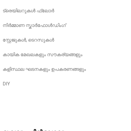
ട്രെയിലറുകൾ ഫ്ലോർ
നിർമ്മാണ സ്കാർഫോൾഡിംഗ്
സ്റ്റേജുകൾ, ടെറസുകൾ
കായിക മേഖലകളും സൗകര്യങ്ങളും
കളിസ്ഥല ഘടനകളും ഉപകരണങ്ങളും
DIY