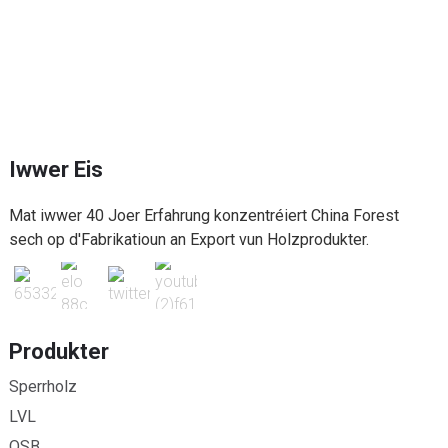
Iwwer Eis
Mat iwwer 40 Joer Erfahrung konzentréiert China Forest
sech op d'Fabrikatioun an Export vun Holzprodukter.
Produkter
Sperrholz
LVL
OSB