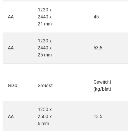
1220 x
AA
2440 x
45
21 mm
1220 x
AA
2440 x
53,5
25 mm
Gewiicht
Grad
Gréisst
(kg/blat)
1250 x
AA
2500 x
13.5
6 mm