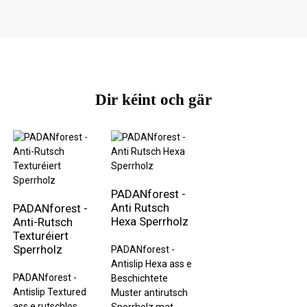
Dir kéint och gär
PADANforest -
Anti Rutsch
PADANforest -
Hexa Sperrholz
Anti-Rutsch
Texturéiert
Sperrholz
PADANforest -
Antislip Hexa ass e
PADANforest -
Beschichtete
Antislip Textured
Muster antirutsch
ass e rutschlos
Sperrholz mat