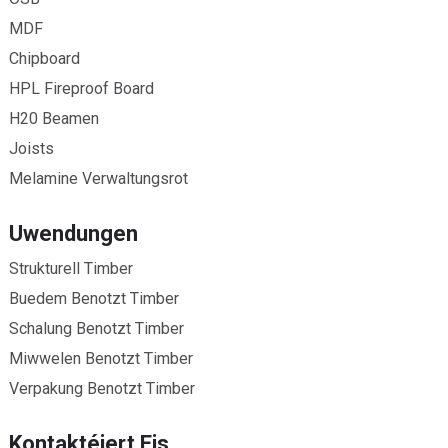
MDF
Chipboard
HPL Fireproof Board
H20 Beamen
Joists
Melamine Verwaltungsrot
Uwendungen
Strukturell Timber
Buedem Benotzt Timber
Schalung Benotzt Timber
Miwwelen Benotzt Timber
Verpakung Benotzt Timber
Kontaktéiert Eis