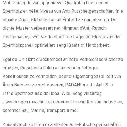
Mat Dausende vun opgehuewe Quadraten huet dësen
Sperrholz en héije Niveau vun Anti-Rutscheigenschaften, fir e
staarke Grip a Stabilitéit an all Ëmfeld ze garantéieren. De
dichte Muster verbessert net nëmmen d'Anti-Rutsch-
Performance, awer verdeelt och de tragende Stress vun der
Sperrholzpanel, optiméiert seng Kraaft an Haltbarkeet.
Egal ob Dir sicht d'Sécherheet an héije Verkéiersberäicher ze
erhéijen, Rutschen a Falen a naass oder fettegen
Konditiounen ze vermeiden, oder d'allgemeng Stabilitéit vun
Ärem Buedem ze verbesseren, PADANforest - Anti-Slip
Trans Sperrholz ass déi ideal Wiel. Seng villsäiteg
Uwendungen maachen et gëeegent fir eng Rei vun Industrien,
dorënner Bau, Marine, Transport, a méi.
Zousätzlech zu hiren exzellenten Anti-Rutscheigenschaften