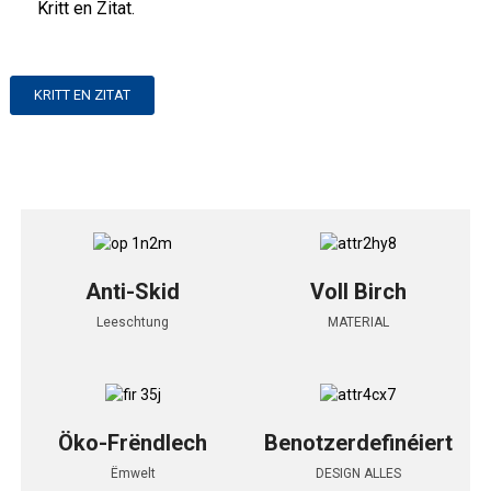
Kritt en Zitat.
KRITT EN ZITAT
Anti-Skid
Voll Birch
Leeschtung
MATERIAL
Öko-Frëndlech
Benotzerdefinéiert
Ëmwelt
DESIGN ALLES