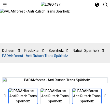
Rutsch
Sperrholz
Doheem
Produkter
Sperrholz
Rutsch Sperrholz
PADANforest - Anti Rutsch Trans Spärholz