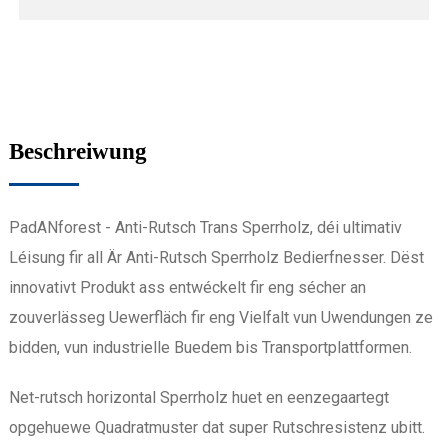
Beschreiwung
PadANforest - Anti-Rutsch Trans Sperrholz, déi ultimativ
Léisung fir all Är Anti-Rutsch Sperrholz Bedierfnesser. Dëst
innovativt Produkt ass entwéckelt fir eng sécher an
zouverlässeg Uewerfläch fir eng Vielfalt vun Uwendungen ze
bidden, vun industrielle Buedem bis Transportplattformen.
Net-rutsch horizontal Sperrholz huet en eenzegaartegt
opgehuewe Quadratmuster dat super Rutschresistenz ubitt.