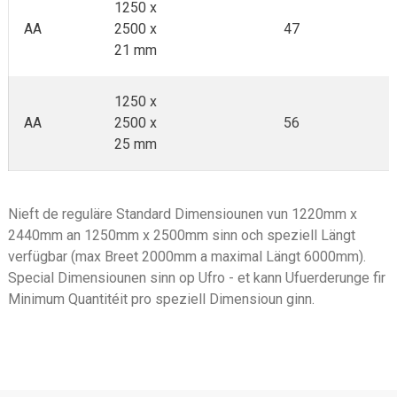
1250 x
AA
2500 x
47
21 mm
1250 x
AA
2500 x
56
25 mm
Nieft de reguläre Standard Dimensiounen vun 1220mm x
2440mm an 1250mm x 2500mm sinn och speziell Längt
verfügbar (max Breet 2000mm a maximal Längt 6000mm).
Special Dimensiounen sinn op Ufro - et kann Ufuerderunge fir
Minimum Quantitéit pro speziell Dimensioun ginn.