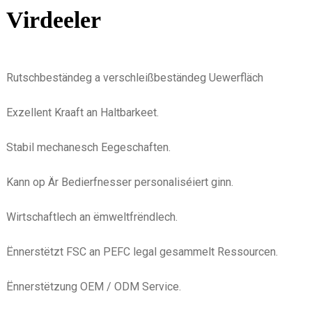
Virdeeler
Rutschbeständeg a verschleißbeständeg Uewerfläch
Exzellent Kraaft an Haltbarkeet.
Stabil mechanesch Eegeschaften.
Kann op Är Bedierfnesser personaliséiert ginn.
Wirtschaftlech an ëmweltfrëndlech.
Ënnerstëtzt FSC an PEFC legal gesammelt Ressourcen.
Ënnerstëtzung OEM / ODM Service.