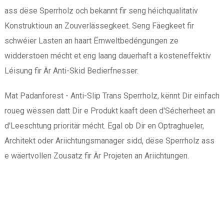
ass dëse Sperrholz och bekannt fir seng héichqualitativ
Konstruktioun an Zouverlässegkeet. Seng Fäegkeet fir
schwéier Lasten an haart Ëmweltbedéngungen ze
widderstoen mécht et eng laang dauerhaft a kosteneffektiv
Léisung fir Är Anti-Skid Bedierfnesser.
Mat Padanforest - Anti-Slip Trans Sperrholz, kënnt Dir einfach
roueg wëssen datt Dir e Produkt kaaft deen d'Sécherheet an
d'Leeschtung prioritär mécht. Egal ob Dir en Optraghueler,
Architekt oder Ariichtungsmanager sidd, dëse Sperrholz ass
e wäertvollen Zousatz fir Är Projeten an Ariichtungen.