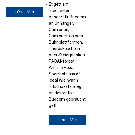
Et gëtt am
meeschten
Léier Méi
benotzt fir Buedem
an Unhänger,
Camionen,
Camionetten oder
Bühnplattformen,
Päerdskëschten
oder Steierplanken.
PADANforest -
Antislip Hexa
Sperrholz ass déi
ideal Wiel wann
rutschbeständeg
an dekorative
Buedem gebraucht
gëtt.
Léier Méi