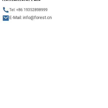
Tel: +86 19352898999
E-Mail: info@forest.cn
Adress: No.7 FuYuan Road.NanSha Industriezon. ShenWan
Town. ZhongShan City. Guangdong Provënz, China
Ufro ONLINE FORMULAR
Copyright © 2024 forest.cn. All Rechter reservéiert.
Top Sich
Sitemap
SitemapTrans
Iwwer China Forest Products Supply
Affiliate Programm
Stateforest Geschicht
CFPS Geschicht
Dateschutzerklärung