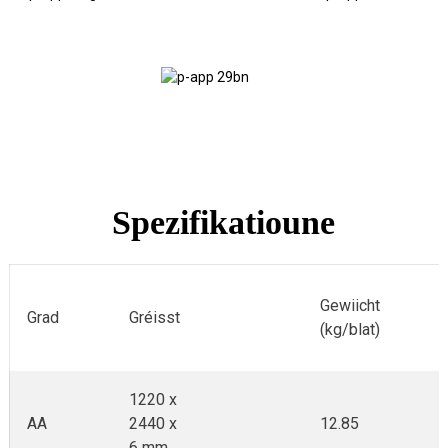
Vans
Bau
Buedem
Steieren
Unhänger
Buedem
Spezifikatioune
Gewiicht
Grad
Gréisst
(kg/blat)
1220 x
AA
2440 x
12.85
6 mm