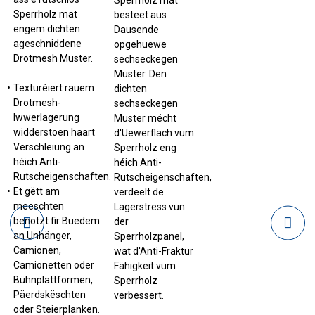
Sperrholz mat
besteet aus
engem dichten
Dausende
ageschniddene
opgehuewe
Drotmesh Muster.
sechseckegen
Muster. Den
Texturéiert rauem
dichten
Drotmesh-
sechseckegen
Iwwerlagerung
Muster mécht
widderstoen haart
d'Uewerfläch vum
Verschleiung an
Sperrholz eng
héich Anti-
héich Anti-
Rutscheigenschaften.
Rutscheigenschaften,
Et gëtt am
verdeelt de
meeschten
Lagerstress vun
benotzt fir Buedem
der
an Unhänger,
Sperrholzpanel,
Camionen,
wat d'Anti-Fraktur
Camionetten oder
Fähigkeit vum
Bühnplattformen,
Sperrholz
Päerdskëschten
verbessert.
oder Steierplanken.