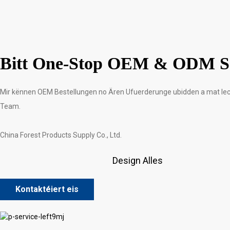
Bitt One-Stop OEM & ODM Se
Mir kënnen OEM Bestellungen no Ären Ufuerderunge ubidden a mat Iech
Team.
China Forest Products Supply Co., Ltd.
Design Alles
Kontaktéiert eis