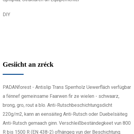
DIY
Gesiicht an zréck
PADANforest - Antislip Trans Sperrholz Uewerfläch verfügbar
a fënnef gemeinsame Faarwen fir ze wielen - schwaarz,
brong, gro, rout a blo. Anti-Rutschbeschichtungsdicht
220g/m2, kann an eensäiteg Anti-Rutsch oder Duebelsäiteg
Anti-Rutsch gemaach ginn. Verschleißbeständegkeet vun 800
R bis 1500 R (EN 438-2) ofhängeg vun der Beschichtung.