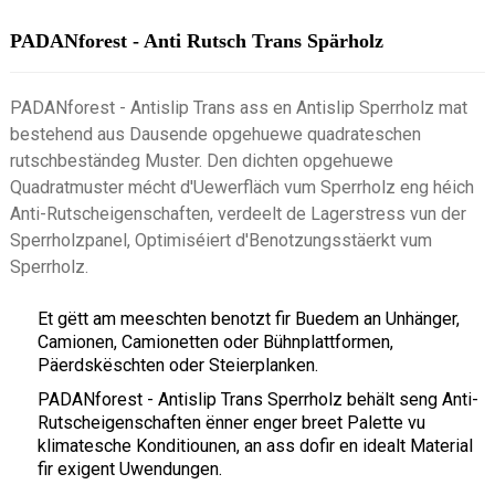
PADANforest - Anti Rutsch Trans Spärholz
PADANforest - Antislip Trans ass en Antislip Sperrholz mat
bestehend aus Dausende opgehuewe quadrateschen
rutschbeständeg Muster. Den dichten opgehuewe
Quadratmuster mécht d'Uewerfläch vum Sperrholz eng héich
Anti-Rutscheigenschaften, verdeelt de Lagerstress vun der
Sperrholzpanel, Optimiséiert d'Benotzungsstäerkt vum
Sperrholz.
Et gëtt am meeschten benotzt fir Buedem an Unhänger,
Camionen, Camionetten oder Bühnplattformen,
Päerdskëschten oder Steierplanken.
PADANforest - Antislip Trans Sperrholz behält seng Anti-
Rutscheigenschaften ënner enger breet Palette vu
klimatesche Konditiounen, an ass dofir en idealt Material
fir exigent Uwendungen.