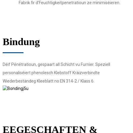
Fabrik fir d'Feuchtigkeitpenetratioun ze minimiséieren.
Bindung
Déif Pénétratioun, gespaart all Schicht vu Furnier. Speziell
personaliséiert phenolesch Klebstoff Kräizverbindte
Wiederbeständeg Kleeblatt no EN 314-2 / ​​Klass 6.
EEGESCHAFTEN &