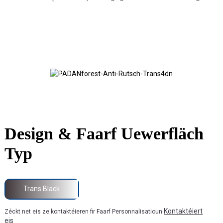
Design & Faarf Uewerfläch
Typ
Trans Black
Kontaktéiert
Zéckt net eis ze kontaktéieren fir Faarf Personnalisatioun.
eis