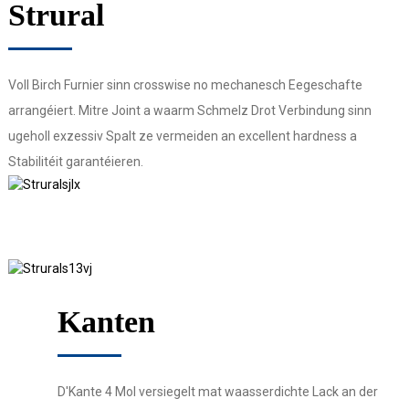
Strural
Voll Birch Furnier sinn crosswise no mechanesch Eegeschafte
arrangéiert. Mitre Joint a waarm Schmelz Drot Verbindung sinn
ugeholl exzessiv Spalt ze vermeiden an excellent hardness a
Stabilitéit garantéieren.
Kanten
D'Kante 4 Mol versiegelt mat waasserdichte Lack an der