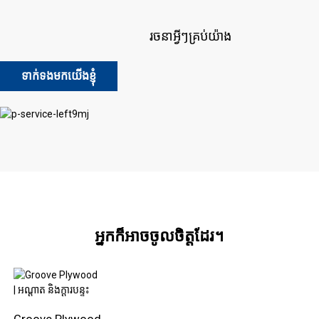
រចនាអ្វីៗគ្រប់យ៉ាង
ទាក់ទងមកយើងខ្ញុំ
អ្នកក៏អាចចូលចិត្តដែរ។
Groove Plywood