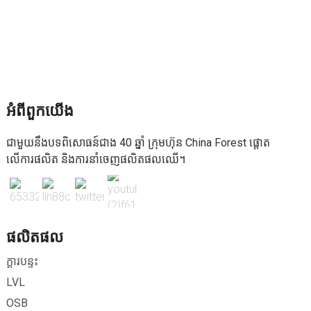
អំពីពួកយើង
ជាមួយនឹងបទពិសោធន៍ជាង 40 ឆ្នាំ ក្រុមហ៊ុន China Forest ផ្តោត
លើការផលិត និងការនាំចេញផលិតផលឈើ។
ផលិតផល
ក្តារបន្ទះ
LVL
OSB