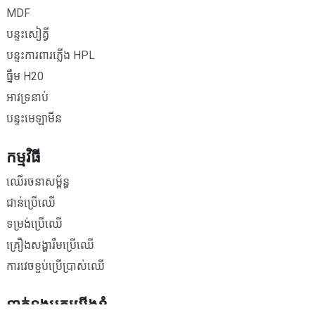
MDF
បន្ទះសៀគ្វី
បន្ទះការពារភ្លើង HPL
ធ្នឹម H20
អាវទ្រនាប់
បន្ទះមេឡាមីន
កម្មវិធី
ឈើរចនាសម្ព័ន្ធ
ជាន់ប្រើឈើ
ទម្រង់ប្រើឈើ
គ្រឿងសង្ហារឹមប្រើឈើ
ការវេចខ្ចប់ប្រើប្រាស់ឈើ
ទាក់ទងមកយើងខ្ញុំ