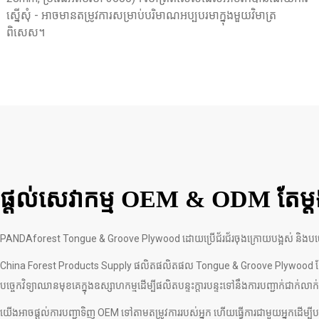
ស្នើសុំ - អាចមានតម្រូវការសម្រាប់បរិមាណអប្បបរមាក្នុងមួយវិមាត្រ
ពិសេស។
ផ្តល់សេវាកម្ម OEM & ODM តែម្
PANDAforest Tongue & Groove Plywood ដោយប្រើជ័រជ័រចុងក្រោយបង្អស់ និងបច្ចេកវិ
China Forest Products Supply ផលិតផលិតផល Tongue & Groove Plywood ដែលបម្រ
បច្ចេកវិទ្យាឈានមុខគេក្នុងឧស្សាហកម្មដើម្បីផលិតបន្ទះក្តារបន្ទះទៅនឹងការបញ្ជាក់ជាក់លាក
យើងអាចផ្តល់ការបញ្ជាទិញ OEM ទៅតាមតម្រូវការរបស់អ្នក ហើយធ្វើការជាមួយអ្នកដើម្ប