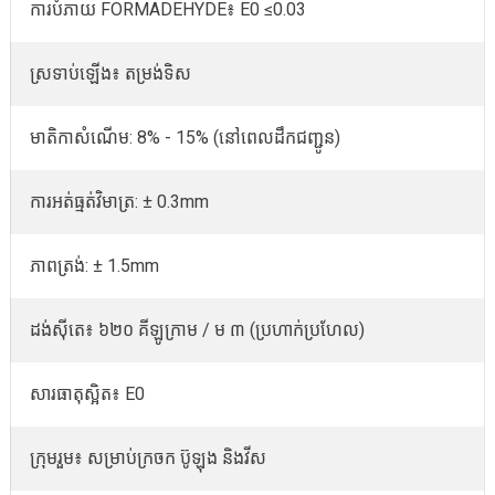
ការបំភាយ FORMADEHYDE៖ E0 ≤0.03
ស្រទាប់ឡើង៖ តម្រង់ទិស
មាតិកាសំណើម: 8% - 15% (នៅពេលដឹកជញ្ជូន)
ការអត់ធ្មត់វិមាត្រ: ± 0.3mm
ភាពត្រង់: ± 1.5mm
ដង់ស៊ីតេ៖ ៦២០ គីឡូក្រាម / ម ៣ (ប្រហាក់ប្រហែល)
សារធាតុស្អិត៖ E0
ក្រុមរួម៖ សម្រាប់ក្រចក ប៊ូឡុង និងវីស