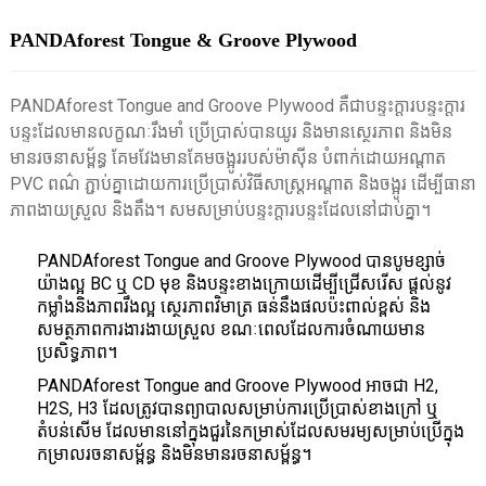
PANDAforest Tongue & Groove Plywood
PANDAforest Tongue and Groove Plywood គឺជាបន្ទះក្តារបន្ទះក្តារ
បន្ទះដែលមានលក្ខណៈរឹងមាំ ប្រើប្រាស់បានយូរ និងមានស្ថេរភាព និងមិន
មានរចនាសម្ព័ន្ធ គែមវែងមានគែមចង្អូររបស់ម៉ាស៊ីន បំពាក់ដោយអណ្តាត
PVC ពណ៌ ភ្ជាប់គ្នាដោយការប្រើប្រាស់វិធីសាស្ត្រអណ្តាត និងចង្អូរ ដើម្បីធានា
ភាពងាយស្រួល និងតឹង។ សមសម្រាប់បន្ទះក្តារបន្ទះដែលនៅជាប់គ្នា។
PANDAforest Tongue and Groove Plywood បានបូមខ្សាច់
យ៉ាងល្អ BC ឬ CD មុខ និងបន្ទះខាងក្រោយដើម្បីជ្រើសរើស ផ្តល់នូវ
កម្លាំងនិងភាពរឹងល្អ ស្ថេរភាពវិមាត្រ ធន់នឹងផលប៉ះពាល់ខ្ពស់ និង
សមត្ថភាពការងារងាយស្រួល ខណៈពេលដែលការចំណាយមាន
ប្រសិទ្ធភាព។
PANDAforest Tongue and Groove Plywood អាចជា H2,
H2S, H3 ដែលត្រូវបានព្យាបាលសម្រាប់ការប្រើប្រាស់ខាងក្រៅ ឬ
តំបន់សើម ដែលមាននៅក្នុងជួរនៃកម្រាស់ដែលសមរម្យសម្រាប់ប្រើក្នុង
កម្រាលរចនាសម្ព័ន្ធ និងមិនមានរចនាសម្ព័ន្ធ។