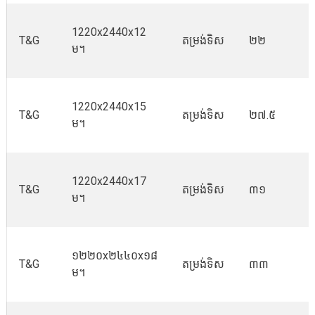
1220x2440x12
T&G
តម្រង់ទិស
២២
ម។
1220x2440x15
T&G
តម្រង់ទិស
២៧.៥
ម។
1220x2440x17
T&G
តម្រង់ទិស
៣១
ម។
១២២០x២៤៤០x១៨
T&G
តម្រង់ទិស
៣៣
ម។