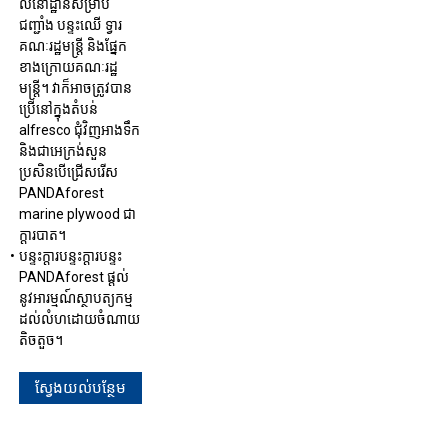
លំនៅដ្ឋានសម្រាប់
ជញ្ជាំង បន្ទះឈើ ទ្វារ
គណៈរដ្ឋមន្ត្រី និងផ្នែក
ខាងក្រោយគណៈរដ្ឋ
មន្ត្រី។ វាក៏អាចត្រូវបាន
ប្រើនៅក្នុងតំបន់
alfresco ជុំវិញអាងទឹក
និងជាអេក្រង់សួន
ប្រសិនបើជ្រើសរើស
PANDAforest
marine plywood ជា
ក្តារបាត។
បន្ទះក្តារបន្ទះក្តារបន្ទះ
PANDAforest ផ្តល់
នូវអារម្មណ៍ស្ថាបត្យកម្ម
ដល់លំហដោយចំណាយ
តិចតួច។
ស្វែងយល់បន្ថែម