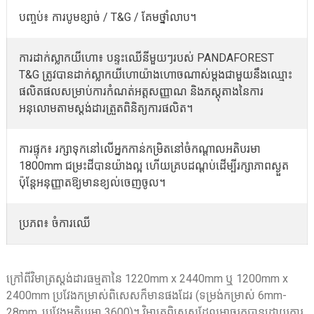
បញ្ចប់៖ ការបូមខ្សាច់ / T&G / គែមថ្នាំលាប។
ការដាក់ស្លាកយីហោ៖ បន្ទះឈើនីមួយៗរបស់ PANDAFOREST
T&G ត្រូវបានដាក់ស្លាកយីហោយ៉ាងហោចណាស់ម្តងជាមួយនឹងឈ្មោះ
ផលិតផលសម្រាប់ការកំណត់អត្តសញ្ញាណ និងភស្តុតាងនៃការ
អនុលោមតាមស្តង់ដារត្រួតពិនិត្យការផលិត។
ការផ្ទុក៖ រក្សាទុកនៅលើអ្នកកាន់កម្រិតនៅចំកណ្តាលអតិបរមា
1800mm ជម្រះដីបានយ៉ាងល្អ ហើយគ្របដណ្ដប់ដើម្បីរក្សាភាពស្ងួត
ប៉ុន្តែអនុញ្ញាតឱ្យមានខ្យល់ចេញចូល។
ប្រភព៖ ចំការឈើ
ក្រៅពីវិមាត្រស្តង់ដារធម្មតានៃ 1220mm x 2440mm ឬ 1200mm x
2400mm ប្រវែងកម្រាស់ពិសេសក៏មានផងដែរ (ទម្រង់កម្រាស់ 6mm-
28mm, ប្រវែងអតិបរមា 3600)។ វិមាត្រពិសេសដែលអាចរកបានដោយការ