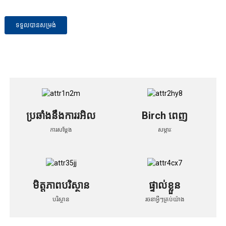
ទទួលបានសម្រង់
ប្រឆាំងនឹងការរអិល
Birch ពេញ
ការសម្តែង
សម្ភារៈ
មិត្តភាពបរិស្ថាន
ផ្ទាល់ខ្លួន
បរិស្ថាន
រចនាអ្វីៗគ្រប់យ៉ាង