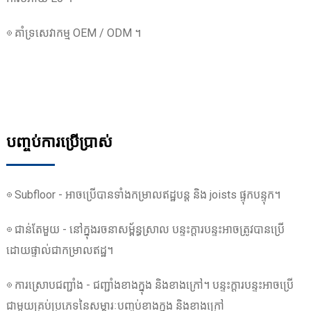
◎ គាំទ្រសេវាកម្ម OEM / ODM ។
បញ្ចប់ការប្រើប្រាស់
◎ Subfloor - អាចប្រើបានទាំងកម្រាលឥដ្ឋបន្ត និង joists ផ្ទុកបន្ទុក។
◎ ជាន់តែមួយ - នៅក្នុងរចនាសម្ព័ន្ធស្រាល បន្ទះក្តារបន្ទះអាចត្រូវបានប្រើ
ដោយផ្ទាល់ជាកម្រាលឥដ្ឋ។
◎ ការស្រោបជញ្ជាំង - ជញ្ជាំងខាងក្នុង និងខាងក្រៅ។ បន្ទះក្តារបន្ទះអាចប្រើ
ជាមួយគ្រប់ប្រភេទនៃសម្ភារៈបញ្ចប់ខាងក្នុង និងខាងក្រៅ