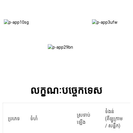
ជាន់ឡាន
រន្ទា
សំណង់
Trailers
Floor
លក្ខណៈបច្ចេកទេស
ទំងន់
ស្រទាប់
ប្រភេទ
ទំហំ
(គីឡូក្រាម
ឡើង
/ សន្លឹក)