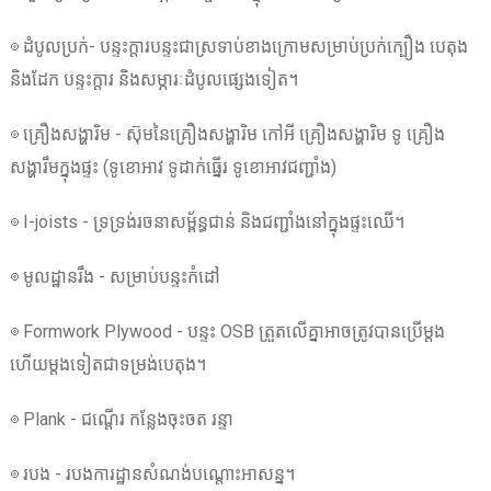
◎ ដំបូលប្រក់- បន្ទះក្តារបន្ទះជាស្រទាប់ខាងក្រោមសម្រាប់ប្រក់ក្បឿង បេតុង
និងដែក បន្ទះក្តារ និងសម្ភារៈដំបូលផ្សេងទៀត។
◎ គ្រឿងសង្ហារិម - ស៊ុមនៃគ្រឿងសង្ហារិម កៅអី គ្រឿងសង្ហារិម ទូ គ្រឿង
សង្ហារឹមក្នុងផ្ទះ (ទូខោអាវ ទូដាក់ធ្នើរ ទូខោអាវជញ្ជាំង)
◎ I-joists - ទ្រទ្រង់រចនាសម្ព័ន្ធជាន់ និងជញ្ជាំងនៅក្នុងផ្ទះឈើ។
◎ មូលដ្ឋានរឹង - សម្រាប់បន្ទះកំដៅ
◎ Formwork Plywood - បន្ទះ OSB ត្រួតលើគ្នាអាចត្រូវបានប្រើម្តង
ហើយម្តងទៀតជាទម្រង់បេតុង។
◎ Plank - ជណ្តើរ កន្លែងចុះចត រន្ទា
◎ របង - របងការដ្ឋានសំណង់បណ្តោះអាសន្ន។