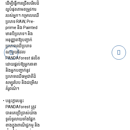
ដើម្បី​ធ្វើ​ការ​ជ្រើសរើស​ដ៏​
ល្អ​បំផុត​តាម​តម្រូវការ​
របស់​អ្នក។ កម្រាលឈើ
ប្រភេទ RAW, Pre-
prime និង Painted
មានបីប្រភេទ។ និង
អនុញ្ញាតឱ្យបញ្ជាក់
ប្រភេទឈើប្រភេទ
ណាមួយដែល
PANDAforest ផលិត
ដោយផ្តល់ឱ្យអ្នករចនា
និងអ្នកបញ្ជាក់នូវ
ប្រភេទឈើធម្មជាតិដ៏
សម្បូរបែប និងជម្រើស
គំរូពណ៌។
បន្ទះក្តារបន្ទះ
PANDAforest ត្រូវ
បានគេប្រើប្រាស់យ៉ាង
ទូលំទូលាយទាំងផ្នែក
ខាងក្នុងពាណិជ្ជកម្ម និង