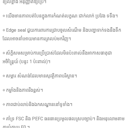
ខ្យល់ខ្លាំង អនុញ្ញាតឱ្យប្រើ។
◎ យើងមានភាពបត់បែនក្នុងការកំណត់លក្ខណៈជាក់លាក់ ប្រវែង ទទឹង។
◎ Edge seal ជួយការពារការជ្រាបចូលសំណើម និងបញ្ហាទាក់ទងនឹងទឹក
ដែលអាចនាំអោយមានការត្រលប់មកវិញ។
◎ ស័ក្តិសមសម្រាប់ការប្រើប្រាស់ដែលមិនប៉ះពាល់នឹងអាកាសធាតុជា
អចិន្ត្រៃយ៍ (បន្ទះ 1 ប៉ះពាល់)។
◎ សម្ភារៈសំណង់ដែលមានសុវត្ថិភាពបរិស្ថាន។
◎ កម្លាំងនិងភាពរឹងខ្ពស់។
◎ ភាពជាប់លាប់និងឯកសណ្ឋាននៅទូទាំង។
◎ គាំទ្រ FSC និង PEFC ធនធានប្រមូលផលស្របច្បាប់។ និងអនុលោមតាម
ការបំភាយ E0 ។