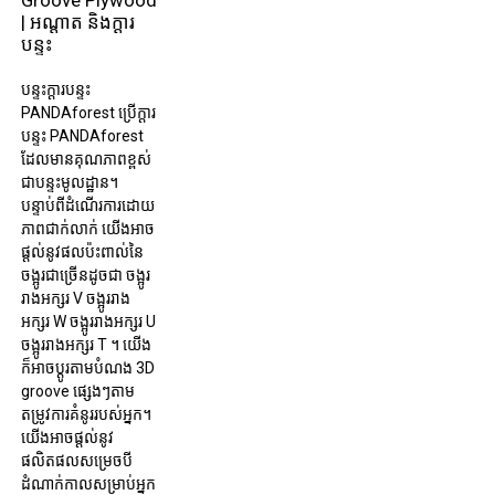
| អណ្តាត និងក្តារ
បន្ទះ
បន្ទះក្តារបន្ទះ
PANDAforest ប្រើក្តារ
បន្ទះ PANDAforest
ដែលមានគុណភាពខ្ពស់
ជាបន្ទះមូលដ្ឋាន។
បន្ទាប់ពីដំណើរការដោយ
ភាពជាក់លាក់ យើងអាច
ផ្តល់នូវផលប៉ះពាល់នៃ
ចង្អូរជាច្រើនដូចជា ចង្អូរ
រាងអក្សរ V ចង្អូររាង
អក្សរ W ចង្អូររាងអក្សរ U
ចង្អូររាងអក្សរ T ។ យើង
ក៏អាចប្ដូរតាមបំណង 3D
groove ផ្សេងៗតាម
តម្រូវការគំនូររបស់អ្នក។
យើង​អាច​ផ្តល់​នូវ​
ផលិតផល​សម្រេច​បី​
ដំណាក់កាល​សម្រាប់​អ្នក​