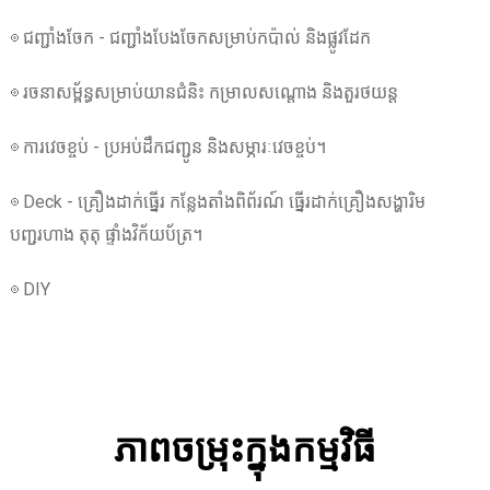
◎ ជញ្ជាំងចែក - ជញ្ជាំងបែងចែកសម្រាប់កប៉ាល់ និងផ្លូវដែក
◎ រចនាសម្ព័ន្ធសម្រាប់យានជំនិះ កម្រាលសណ្តោង និងតួរថយន្ត
◎ ការវេចខ្ចប់ - ប្រអប់ដឹកជញ្ជូន និងសម្ភារៈវេចខ្ចប់។
◎ Deck - គ្រឿងដាក់ធ្នើរ កន្លែងតាំងពិព័រណ៍ ធ្នើរដាក់គ្រឿងសង្ហារិម
បញ្ជរហាង តុតុ ផ្ទាំងវិក័យប័ត្រ។
◎ DIY
ភាពចម្រុះក្នុងកម្មវិធី