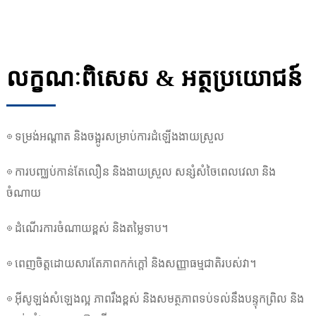
លក្ខណៈពិសេស & អត្ថប្រយោជន៍
◎ ទម្រង់អណ្តាត និងចង្អូរសម្រាប់ការដំឡើងងាយស្រួល
◎ ការបញ្ឈប់កាន់តែលឿន និងងាយស្រួល សន្សំសំចៃពេលវេលា និង
ចំណាយ
◎ ដំណើរការចំណាយខ្ពស់ និងតម្លៃទាប។
◎ ពេញចិត្តដោយសារតែភាពកក់ក្តៅ និងសញ្ញាធម្មជាតិរបស់វា។
◎ អ៊ីសូឡង់សំឡេងល្អ ភាពរឹងខ្ពស់ និងសមត្ថភាពទប់ទល់នឹងបន្ទុកព្រិល និង