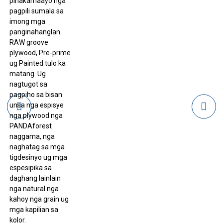
pinakamaayo nga
pagpili sumala sa
imong mga
panginahanglan.
RAW groove
plywood, Pre-prime
ug Painted tulo ka
matang. Ug
nagtugot sa
pagpiho sa bisan
unsa nga espisye
nga plywood nga
PANDAforest
naggama, nga
naghatag sa mga
tigdesinyo ug mga
espesipika sa
daghang lainlain
nga natural nga
kahoy nga grain ug
mga kapilian sa
kolor.