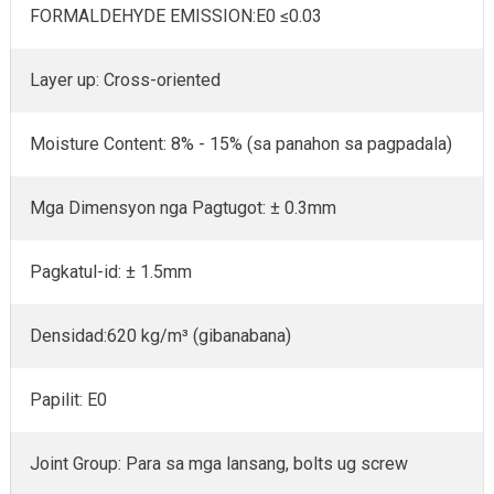
FORMALDEHYDE EMISSION:E0 ≤0.03
Layer up: Cross-oriented
Moisture Content: 8% - 15% (sa panahon sa pagpadala)
Mga Dimensyon nga Pagtugot: ± 0.3mm
Pagkatul-id: ± 1.5mm
Densidad:620 kg/m³ (gibanabana)
Papilit: E0
Joint Group: Para sa mga lansang, bolts ug screw