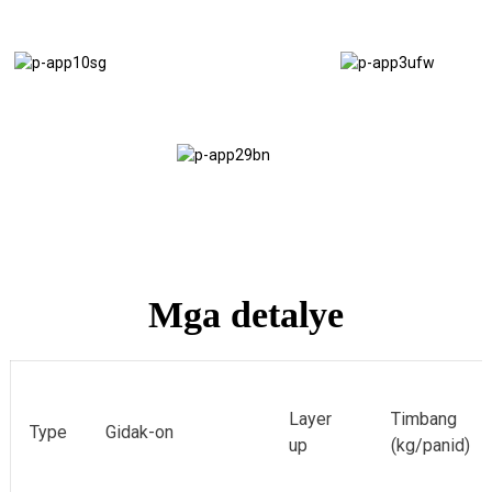
Salog
Pagtukod
sa
sa
Van
Scaffolding
Salog
sa
Trailer
Mga detalye
Layer
Timbang
Type
Gidak-on
up
(kg/panid)