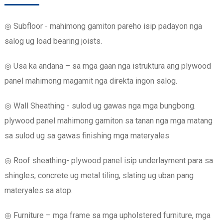
◎ Subfloor - mahimong gamiton pareho isip padayon nga
salog ug load bearing joists.
◎ Usa ka andana – sa mga gaan nga istruktura ang plywood
panel mahimong magamit nga direkta ingon salog.
◎ Wall Sheathing - sulod ug gawas nga mga bungbong.
plywood panel mahimong gamiton sa tanan nga mga matang
sa sulod ug sa gawas finishing mga materyales
◎ Roof sheathing- plywood panel isip underlayment para sa
shingles, concrete ug metal tiling, slating ug uban pang
materyales sa atop.
◎ Furniture – mga frame sa mga upholstered furniture, mga