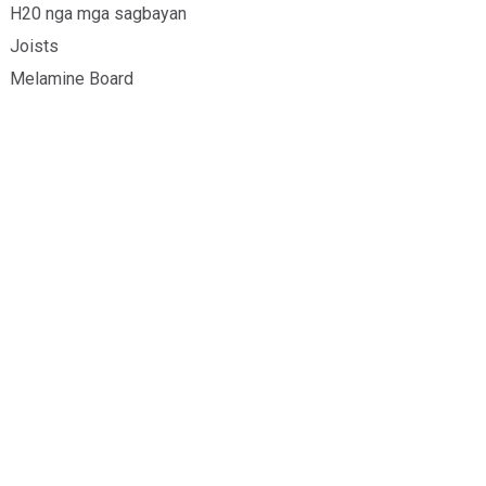
H20 nga mga sagbayan
Joists
Melamine Board
Mga Aplikasyon
Structural nga kahoy
Timber nga Gamit sa Salog
Formwork Paggamit sa Timber
Gamit sa Muwebles nga Timber
Pagputos Gamit ang Timber
Kontaka Kami
Tel: +86 19352898999
Email: info@forest.cn