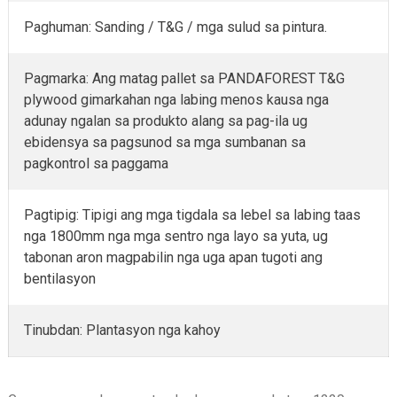
Paghuman: Sanding / T&G / mga sulud sa pintura.
Pagmarka: Ang matag pallet sa PANDAFOREST T&G
plywood gimarkahan nga labing menos kausa nga
adunay ngalan sa produkto alang sa pag-ila ug
ebidensya sa pagsunod sa mga sumbanan sa
pagkontrol sa paggama
Pagtipig: Tipigi ang mga tigdala sa lebel sa labing taas
nga 1800mm nga mga sentro nga layo sa yuta, ug
tabonan aron magpabilin nga uga apan tugoti ang
bentilasyon
Tinubdan: Plantasyon nga kahoy