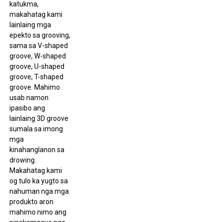
katukma,
makahatag kami
lainlaing mga
epekto sa grooving,
sama sa V-shaped
groove, W-shaped
groove, U-shaped
groove, T-shaped
groove. Mahimo
usab namon
ipasibo ang
lainlaing 3D groove
sumala sa imong
mga
kinahanglanon sa
drowing.
Makahatag kami
og tulo ka yugto sa
nahuman nga mga
produkto aron
mahimo nimo ang