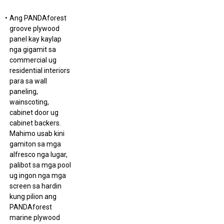
Ang PANDAforest
groove plywood
panel kay kaylap
nga gigamit sa
commercial ug
residential interiors
para sa wall
paneling,
wainscoting,
cabinet door ug
cabinet backers.
Mahimo usab kini
gamiton sa mga
alfresco nga lugar,
palibot sa mga pool
ug ingon nga mga
screen sa hardin
kung pilion ang
PANDAforest
marine plywood