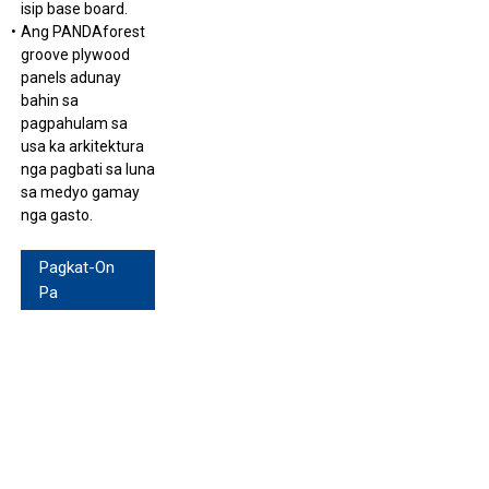
isip base board.
Ang PANDAforest
groove plywood
panels adunay
bahin sa
pagpahulam sa
usa ka arkitektura
nga pagbati sa luna
sa medyo gamay
nga gasto.
Pagkat-On
Pa