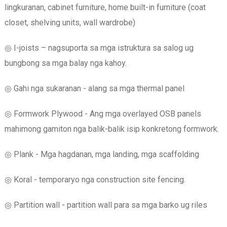
lingkuranan, cabinet furniture, home built-in furniture (coat
closet, shelving units, wall wardrobe)
◎ I-joists – nagsuporta sa mga istruktura sa salog ug
bungbong sa mga balay nga kahoy.
◎ Gahi nga sukaranan - alang sa mga thermal panel
◎ Formwork Plywood - Ang mga overlayed OSB panels
mahimong gamiton nga balik-balik isip konkretong formwork.
◎ Plank - Mga hagdanan, mga landing, mga scaffolding
◎ Koral - temporaryo nga construction site fencing.
◎ Partition wall - partition wall para sa mga barko ug riles