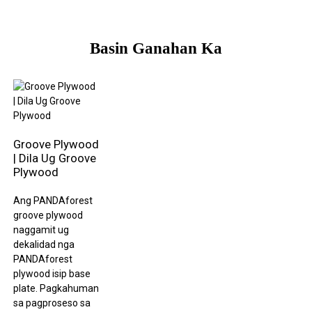
Basin Ganahan Ka
Groove Plywood
| Dila Ug Groove
Plywood
Ang PANDAforest
groove plywood
naggamit ug
dekalidad nga
PANDAforest
plywood isip base
plate. Pagkahuman
sa pagproseso sa