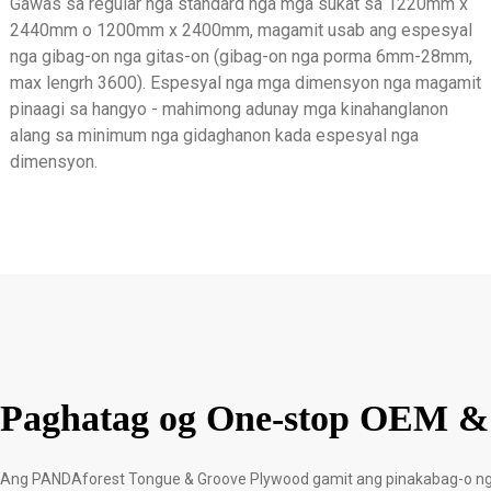
Gawas sa regular nga standard nga mga sukat sa 1220mm x
2440mm o 1200mm x 2400mm, magamit usab ang espesyal
nga gibag-on nga gitas-on (gibag-on nga porma 6mm-28mm,
max lengrh 3600). Espesyal nga mga dimensyon nga magamit
pinaagi sa hangyo - mahimong adunay mga kinahanglanon
alang sa minimum nga gidaghanon kada espesyal nga
dimensyon.
Paghatag og One-stop OEM &
Ang PANDAforest Tongue & Groove Plywood gamit ang pinakabag-o nga r