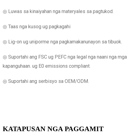
◎ Luwas sa kinaiyahan nga materyales sa pagtukod.
◎ Taas nga kusog ug pagkagahi
◎ Lig-on ug uniporme nga pagkamakanunayon sa tibuok.
◎ Suportahi ang FSC ug PEFC nga legal nga naani nga mga
kapanguhaan. ug E0 emissions compliant.
◎ Suportahi ang serbisyo sa OEM/ODM.
KATAPUSAN NGA PAGGAMIT