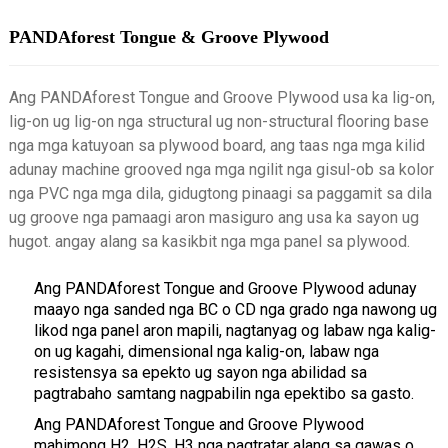
PANDAforest Tongue & Groove Plywood
Ang PANDAforest Tongue and Groove Plywood usa ka lig-on,
lig-on ug lig-on nga structural ug non-structural flooring base
nga mga katuyoan sa plywood board, ang taas nga mga kilid
adunay machine grooved nga mga ngilit nga gisul-ob sa kolor
nga PVC nga mga dila, gidugtong pinaagi sa paggamit sa dila
ug groove nga pamaagi aron masiguro ang usa ka sayon ​​ug
hugot. angay alang sa kasikbit nga mga panel sa plywood.
Ang PANDAforest Tongue and Groove Plywood adunay
maayo nga sanded nga BC o CD nga grado nga nawong ug
likod nga panel aron mapili, nagtanyag og labaw nga kalig-
on ug kagahi, dimensional nga kalig-on, labaw nga
resistensya sa epekto ug sayon ​​​​nga abilidad sa
pagtrabaho samtang nagpabilin nga epektibo sa gasto.
Ang PANDAforest Tongue and Groove Plywood
mahimong H2, H2S, H3 nga pagtratar alang sa gawas o